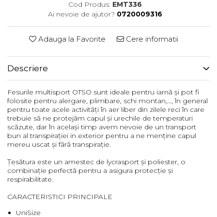
Cod Produs:
EMT336
Femei
Ai nevoie de ajutor?
0720009316
Copii
Parazapezi
Adauga la Favorite
Cere informatii
Barbati
Femei
Descriere
Copii
Jachete Ski/Snowboard
Fesurile multisport OTSO sunt ideale pentru iarnă și pot fi
Barbati
folosite pentru alergare, plimbare, schi montan,..., în general
pentru toate acele activități în aer liber din zilele reci în care
Femei
trebuie să ne protejăm capul și urechile de temperaturi
Sosete
scăzute, dar în același timp avem nevoie de un transport
bun al transpirației in exterior pentru a ne menține capul
Alergare
mereu uscat și fără transpirație.
Ciclism
Țesătura este un amestec de lycrasport și poliester, o
Drumetie
combinație perfectă pentru a asigura protecție și
Tricouri/Bluze
respirabilitate.
Barbati
CARACTERISTICI PRINCIPALE
Femei
UniSize
Veste