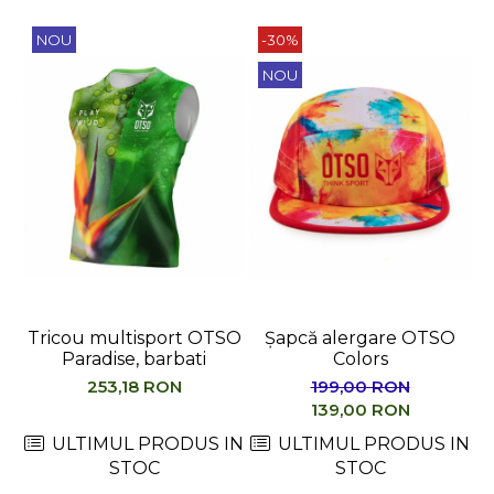
NOU
-30%
NOU
Tricou multisport OTSO
Șapcă alergare OTSO
Paradise, barbati
Colors
M
253,18 RON
199,00 RON
139,00 RON
ULTIMUL PRODUS IN
ULTIMUL PRODUS IN
STOC
STOC