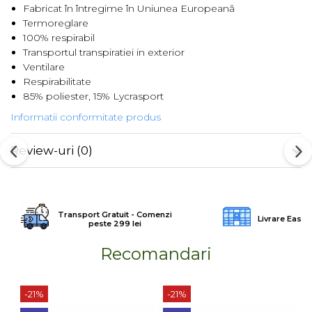
Fabricat în întregime în Uniunea Europeană
Barbati
Termoreglare
100% respirabil
Femei
Transportul transpiratiei in exterior
Copii
Ventilare
Jachete Softshell
Respirabilitate
85% poliester, 15% Lycrasport
Barbati
Femei
Informatii conformitate produs
Copii
Review-uri
(0)
Sepci/Vizere
Transport Gratuit - Comenzi
Livrare Easy
peste 299 lei
Recomandari
-21%
-21%