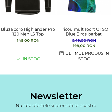
Femei
Copii
Parazapezi
Barbati
Bluza corp Highlander Pro
Tricou multisport OTSO
Femei
120 Men LS Top
Blue Birds, barbati
Copii
149,00 RON
249,00 RON
Jachete Ski/Snowboard
199,00 RON
Barbati
ULTIMUL PRODUS IN
Femei
IN STOC
STOC
Sosete
Alergare
Ciclism
Drumetie
Tricouri/Bluze
Newsletter
Barbati
Femei
Nu rata ofertele si promotiile noastre
Veste