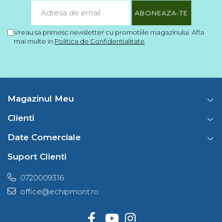
Barbati
Femei
Vreau sa primesc newsletter cu promotiile magazinului. Afla
Copii
mai multe in
Politica de Confidentialitate
Jachete Softshell
Barbati
Femei
Copii
Magazinul Meu
Sepci/Vizere
Clienti
Date Comerciale
Suport Clienti
0720009316
office@echipmont.ro