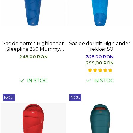
Femei
Copii
Parazapezi
Barbati
Femei
Sac de dormit Highlander
Copii
Sac de dormit Highlander
Sleepline 250 Mummy,
Trekker 50
Jachete Ski/Snowboard
Albastru
249,00 RON
325,00 RON
Barbati
299,00 RON
Femei
Sosete
IN STOC
IN STOC
Alergare
Ciclism
NOU
NOU
Drumetie
Tricouri/Bluze
Barbati
Femei
Veste