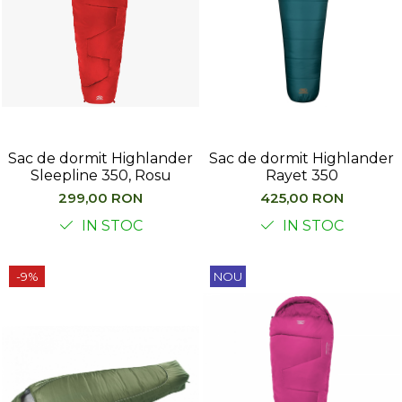
Barbati
Femei
Copii
Jachete Softshell
Barbati
Femei
Sac de dormit Highlander
Sac de dormit Highlander
Copii
Sleepline 350, Rosu
Rayet 350
Sepci/Vizere
299,00 RON
425,00 RON
IN STOC
IN STOC
-9%
NOU