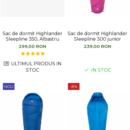
Hidratare
Barbati
Rucsacuri Alergare
Femei
Accesorii alergare
Copii
Centuri Alergare
Jachete Puf
Sac de dormit Highlander
Sac de dormit Highlander
Genti transport echipament
Barbati
Sleepline 350, Albastru
Sleepline 300 junior
Femei
299,00 RON
239,00 RON
Nutritie
Jachete Polar
Bauturi Refacere
Barbati
ULTIMUL PRODUS IN
Geluri Energizante Beta Fuel
Femei
STOC
IN STOC
Geluri Energizante Izotonice
Copii
Manusi
NOU
-8%
Barbati
Femei
Copii
Pantaloni
Barbati