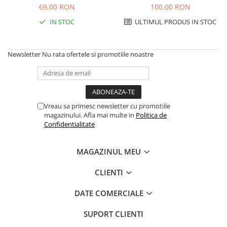
Hidratare
Grippers
69,00 RON
100,00 RON
Barbati
Rucsacuri Alergare
IN STOC
ULTIMUL PRODUS IN STOC
Femei
Accesorii alergare
Copii
Centuri Alergare
Jachete Puf
Newsletter
Nu rata ofertele si promotiile noastre
Genti transport echipament
Barbati
Femei
Nutritie
Jachete Polar
Bauturi Refacere
Vreau sa primesc newsletter cu promotiile
Barbati
Geluri Energizante Beta Fuel
magazinului. Afla mai multe in
Politica de
Femei
Geluri Energizante Izotonice
Confidentialitate
Copii
Manusi
MAGAZINUL MEU
Barbati
CLIENTI
Femei
Copii
DATE COMERCIALE
Pantaloni
SUPORT CLIENTI
Barbati