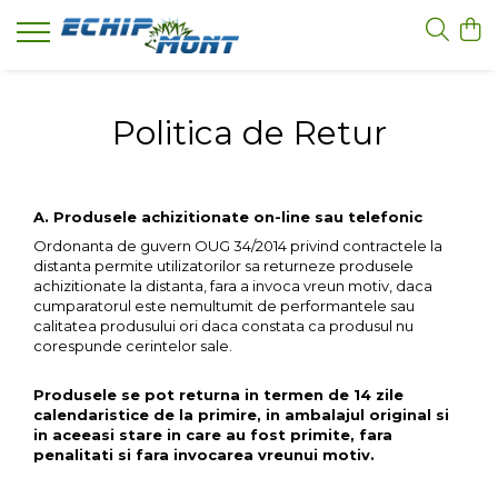
Alergare
Camping
Corturi
Imbracaminte
Incaltaminte
Rucsacuri
Saci de dormit
Sporturi de iarna
Accesorii
Orientare
Compresii alergare
Accesorii Camping
Accesorii Corturi
Accesorii Imbracaminte
Accesorii Incaltaminte
Accesorii Rucsacuri
Saci de dormit 2 sezoane
Accesorii Sporturi Iarna
Accesorii
Busole
Politica de Retur
Compresii brate
Amnare
Corturi Camping
Imbracaminte corp/Baselayer
Bocanci 3 sezoane
Rucsacuri 0-30 litri
Saci de dormit 3 sezoane
Parazapezi
Accesorii Corturi
Compresii gamba
Arazatoare
Corturi Drumetie
Barbati
Bocanci Iarna
Rucsacuri 31-60 litri
Saci de dormit Copii
Barbati
Supravietuire
Sosete compresie
Femei
Femei
A. Produsele achizitionate on-line sau telefonic
Combustibil
Corturi Familie
Rucsacuri 61-100 litri
Imbracaminte Alergare
Caciuli/Cagule/Fesuri
Copii
Ordonanta de guvern OUG 34/2014 privind contractele la
Hidratare
Rucsacuri Copii
distanta permite utilizatorilor sa returneze produsele
Jachete Alergare
Barbati
achizitionate la distanta, fara a invoca vreun motiv, daca
Frontale/Lanterne
Rucsacuri Alergare/Ciclism
Pantaloni alergare
cumparatorul este nemultumit de performantele sau
Femei
Igiena
Genti
calitatea produsului ori daca constata ca produsul nu
Sosete alergare
Copii
corespunde cerintelor sale.
Mobilier Camping
Rucsacuri Oras/Casual
Echipament Alergare
Jachete Outdoor
Sepci/Vizere
Protectie Apa
Produsele se pot returna in termen de 14 zile
Barbati
calendaristice de la primire, in ambalajul original si
Fesuri / Esarfe
Supravietuire
Femei
in aceeasi stare in care au fost primite, fara
Manusi Alergare
penalitati si fara invocarea vreunui motiv.
Copii
Vesela/Tacamuri
Tricouri Alergare
Imbracaminte Ploaie