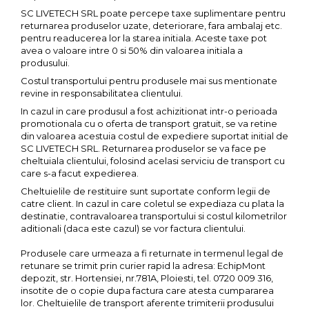
Femei
SC LIVETECH SRL poate percepe taxe suplimentare pentru
Copii
returnarea produselor uzate, deteriorare, fara ambalaj etc.
pentru readucerea lor la starea initiala. Aceste taxe pot
Parazapezi
avea o valoare intre 0 si 50% din valoarea initiala a
produsului.
Barbati
Costul transportului pentru produsele mai sus mentionate
Femei
revine in responsabilitatea clientului.
Copii
In cazul in care produsul a fost achizitionat intr-o perioada
Jachete Ski/Snowboard
promotionala cu o oferta de transport gratuit, se va retine
din valoarea acestuia costul de expediere suportat initial de
Barbati
SC LIVETECH SRL. Returnarea produselor se va face pe
Femei
cheltuiala clientului, folosind acelasi serviciu de transport cu
care s-a facut expedierea.
Sosete
Cheltuielile de restituire sunt suportate conform legii de
Alergare
catre client. In cazul in care coletul se expediaza cu plata la
Ciclism
destinatie, contravaloarea transportului si costul kilometrilor
aditionali (daca este cazul) se vor factura clientului.
Drumetie
Tricouri/Bluze
Produsele care urmeaza a fi returnate in termenul legal de
retunare se trimit prin curier rapid la adresa: EchipMont
Barbati
depozit, str. Hortensiei, nr.781A, Ploiesti, tel. 0720 009 316,
Femei
insotite de o copie dupa factura care atesta cumpararea
lor. Cheltuielile de transport aferente trimiterii produsului
Veste