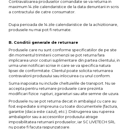
Contravaloarea produselor comandate se va returna in
Hidratare
Barbati
maximum 14 zile calendaristice de la data denuntarii in scris
Rucsacuri Alergare
a contractului de catre consumator.
Femei
Accesorii alergare
Copii
Dupa perioada de 14 zile calendaristice de la achizitionare,
Centuri Alergare
Jachete Puf
produsele nu mai pot fi returnate.
Genti transport echipament
Barbati
B. Conditii generale de returnare
Femei
Nutritie
Produsele care nu sunt conforme specificatiilor de pe site
Jachete Polar
din momentul trimiterii comenzii se pot returna fara
Bauturi Refacere
implicarea unor costuri suplimentare din partea clientului, in
Barbati
Geluri Energizante Beta Fuel
urma unei notificari scrise in care se va specifica natura
Femei
Geluri Energizante Izotonice
lipsei de conformitate. Clientul poate solicita returnarea
contravalorii produsului sau inlocuirea cu unul conform.
Copii
Suma inapoiata nu include cheltuielile de transport. Nu se
Manusi
accepta pentru returnare produsele care prezinta
Barbati
modificari fizice: rupturi, zgarieturi sau alte semne de uzura.
Femei
Produsele nu se pot returna decat in ambalajul cu care au
fost expediate si impreuna cu toate documentele (factura,
Copii
garantie (daca este cazul), etc.). Distrugerea sau ruperea
Pantaloni
ambalajelor sau a accesoriilor produsului atrage
imposibilitatea returnarii produselor, iar SC LIVETECH SRL
Barbati
nu poate fi facuta raspunzatoare.