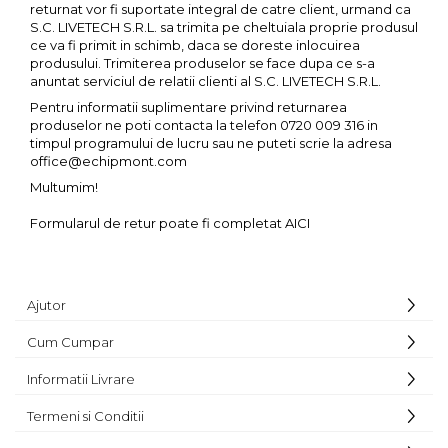
returnat vor fi suportate integral de catre client, urmand ca
S.C. LIVETECH S.R.L. sa trimita pe cheltuiala proprie produsul
Barbati
ce va fi primit in schimb, daca se doreste inlocuirea
Femei
produsului. Trimiterea produselor se face dupa ce s-a
Copii
anuntat serviciul de relatii clienti al S.C. LIVETECH S.R.L.
Jachete Softshell
Pentru informatii suplimentare privind returnarea
produselor ne poti contacta la telefon 0720 009 316 in
Barbati
timpul programului de lucru sau ne puteti scrie la adresa
office@echipmont.com
Femei
Multumim!
Copii
Sepci/Vizere
Formularul de retur poate fi completat
AICI
Ajutor
Cum Cumpar
Informatii Livrare
Termeni si Conditii