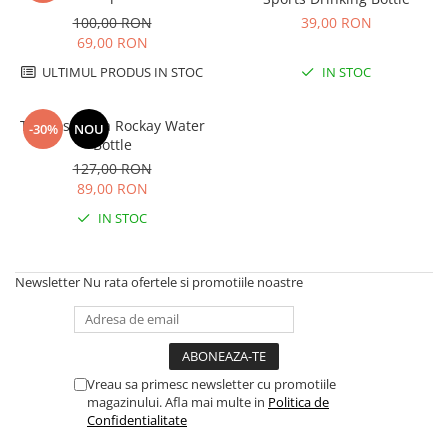
Hidratare
Barbati
100,00 RON
39,00 RON
Rucsacuri Alergare
69,00 RON
Femei
Accesorii alergare
ULTIMUL PRODUS IN STOC
IN STOC
Copii
Centuri Alergare
Jachete Puf
Termos/Sticla Rockay Water
-30%
NOU
Genti transport echipament
Barbati
Bottle
Femei
Nutritie
127,00 RON
Jachete Polar
89,00 RON
Bauturi Refacere
Barbati
IN STOC
Geluri Energizante Beta Fuel
Femei
Geluri Energizante Izotonice
Copii
Newsletter
Nu rata ofertele si promotiile noastre
Manusi
Barbati
Femei
Copii
Vreau sa primesc newsletter cu promotiile
Pantaloni
magazinului. Afla mai multe in
Politica de
Confidentialitate
Barbati