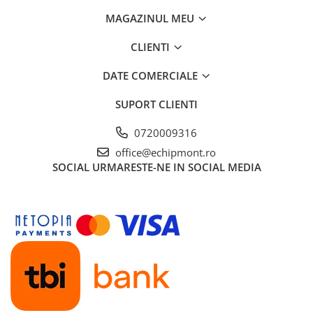
Femei
MAGAZINUL MEU
Copii
Parazapezi
CLIENTI
Barbati
DATE COMERCIALE
Femei
Copii
SUPORT CLIENTI
Jachete Ski/Snowboard
0720009316
Barbati
office@echipmont.ro
Femei
SOCIAL
URMARESTE-NE IN SOCIAL MEDIA
Sosete
Alergare
Ciclism
Drumetie
Tricouri/Bluze
Barbati
Femei
Veste