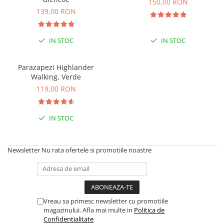
150,00 RON
Hidratare
Barbati
139,00 RON
Rucsacuri Alergare
Femei
Accesorii alergare
Copii
IN STOC
IN STOC
Centuri Alergare
Jachete Puf
Genti transport echipament
Barbati
Parazapezi Highlander
Walking, Verde
Femei
Nutritie
119,00 RON
Jachete Polar
Bauturi Refacere
Barbati
Geluri Energizante Beta Fuel
IN STOC
Femei
Geluri Energizante Izotonice
Copii
Manusi
Newsletter
Nu rata ofertele si promotiile noastre
Barbati
Femei
Copii
Pantaloni
Vreau sa primesc newsletter cu promotiile
magazinului. Afla mai multe in
Politica de
Barbati
Confidentialitate