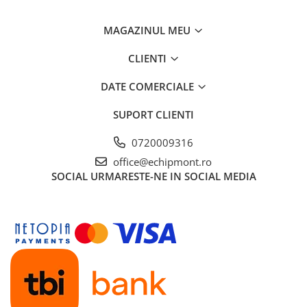
Femei
Copii
MAGAZINUL MEU
Parazapezi
CLIENTI
Barbati
Femei
DATE COMERCIALE
Copii
SUPORT CLIENTI
Jachete Ski/Snowboard
Barbati
0720009316
Femei
office@echipmont.ro
Sosete
SOCIAL
URMARESTE-NE IN SOCIAL MEDIA
Alergare
Ciclism
Drumetie
Tricouri/Bluze
Barbati
Femei
Veste