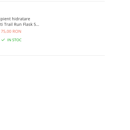
ipient hidratare
i Trail Run Flask 500
ml
75,00 RON
IN STOC