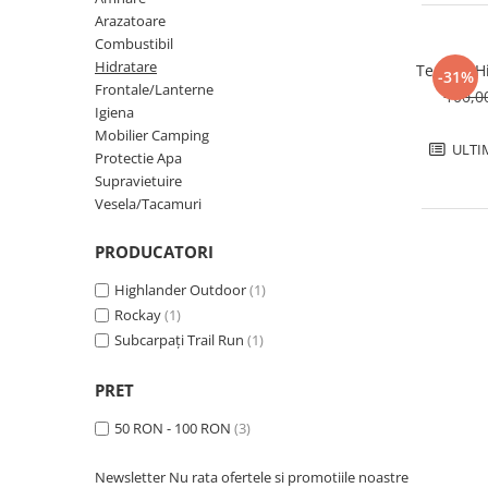
Hidratare
Arazatoare
Barbati
Rucsacuri Alergare
Combustibil
Femei
Hidratare
Termos Hi
Accesorii alergare
-31%
Copii
Frontale/Lanterne
100,
Centuri Alergare
Jachete Puf
Igiena
Mobilier Camping
Genti transport echipament
Barbati
ULTI
Protectie Apa
Femei
Nutritie
Supravietuire
Jachete Polar
Vesela/Tacamuri
Bauturi Refacere
Barbati
Geluri Energizante Beta Fuel
PRODUCATORI
Femei
Geluri Energizante Izotonice
Copii
Highlander Outdoor
(1)
Rockay
(1)
Manusi
Subcarpați Trail Run
(1)
Barbati
Femei
PRET
Copii
50 RON - 100 RON
(3)
Pantaloni
Barbati
Newsletter
Nu rata ofertele si promotiile noastre