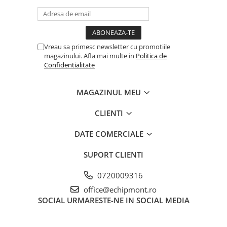
Hidratare
Barbati
Rucsacuri Alergare
Femei
Accesorii alergare
Copii
Vreau sa primesc newsletter cu promotiile
Centuri Alergare
Jachete Puf
magazinului. Afla mai multe in
Politica de
Confidentialitate
Genti transport echipament
Barbati
Femei
Nutritie
MAGAZINUL MEU
Jachete Polar
Bauturi Refacere
Barbati
Geluri Energizante Beta Fuel
CLIENTI
Femei
Geluri Energizante Izotonice
DATE COMERCIALE
Copii
Manusi
SUPORT CLIENTI
Barbati
0720009316
Femei
office@echipmont.ro
Copii
SOCIAL
URMARESTE-NE IN SOCIAL MEDIA
Pantaloni
Barbati