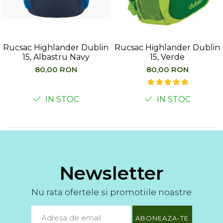
Femei
Copii
Parazapezi
Barbati
Rucsac Highlander Dublin
Rucsac Highlander Dublin
15, Albastru Navy
15, Verde
Femei
80,00 RON
80,00 RON
Copii
Jachete Ski/Snowboard
IN STOC
IN STOC
Barbati
Femei
Sosete
Alergare
Ciclism
Newsletter
Drumetie
Tricouri/Bluze
Nu rata ofertele si promotiile noastre
Barbati
Femei
Veste