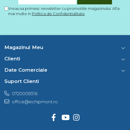
Barbati
Vreau sa primesc newsletter cu promotiile magazinului. Afla
mai multe in
Politica de Confidentialitate
Femei
Copii
Jachete Softshell
Barbati
Magazinul Meu
Femei
Copii
Clienti
Sepci/Vizere
Date Comerciale
Suport Clienti
0720009316
office@echipmont.ro