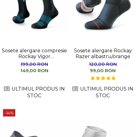
Sosete alergare compresie
Sosete alergare Rockay
Rockay Vigor
Razer albastru/orange
negru/albastru
199,00 RON
120,00 RON
149,00 RON
99,00 RON
ULTIMUL PRODUS IN
ULTIMUL PRODUS IN
STOC
STOC
-14%