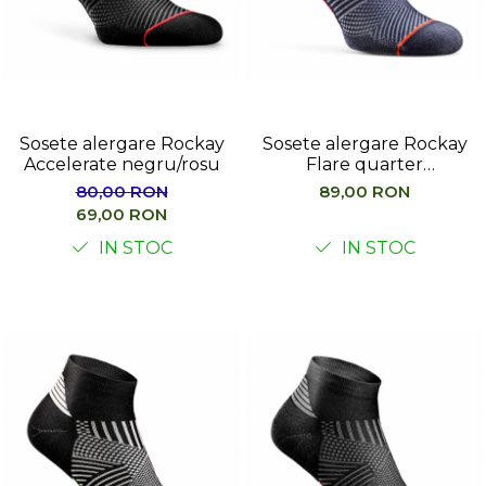
Sosete alergare Rockay
Sosete alergare Rockay
Accelerate negru/rosu
Flare quarter
albastru/orange
80,00 RON
89,00 RON
69,00 RON
IN STOC
IN STOC