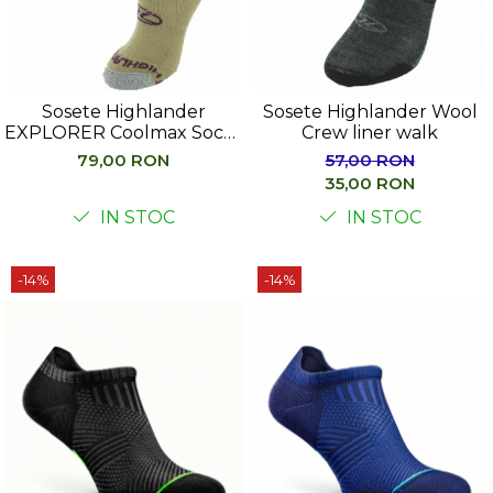
Sosete Highlander
Sosete Highlander Wool
EXPLORER Coolmax Socks
Crew liner walk
Lady
79,00 RON
57,00 RON
35,00 RON
IN STOC
IN STOC
-14%
-14%