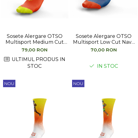
Femei
Copii
Parazapezi
Barbati
Sosete Alergare OTSO
Sosete Alergare OTSO
Femei
Multisport Medium Cut
Multisport Low Cut Navy
Copii
Flooow fluo orange & fluo
Blue & Orange
79,00 RON
70,00 RON
Jachete Ski/Snowboard
yellow
ULTIMUL PRODUS IN
Barbati
STOC
IN STOC
Femei
Sosete
NOU
NOU
Alergare
Ciclism
Drumetie
Tricouri/Bluze
Barbati
Femei
Veste