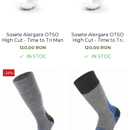
Barbati
Femei
Copii
Jachete Softshell
Sosete Alergare OTSO
Sosete Alergare OTSO
High Cut - Time to Tri Man
High Cut - Time to Tri
Barbati
Woman
120,00 RON
120,00 RON
Femei
Copii
IN STOC
IN STOC
Sepci/Vizere
-28%