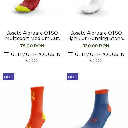
Hidratare
Barbati
Rucsacuri Alergare
Femei
Accesorii alergare
Copii
Centuri Alergare
Jachete Puf
Sosete Alergare OTSO
Sosete Alergare OTSO
Genti transport echipament
Barbati
Multisport Medium Cut
High Cut Running Stones,
Foc
Albastru
Femei
79,00 RON
120,00 RON
Nutritie
Jachete Polar
ULTIMUL PRODUS IN
ULTIMUL PRODUS IN
Bauturi Refacere
STOC
STOC
Barbati
Geluri Energizante Beta Fuel
Femei
Geluri Energizante Izotonice
Copii
NOU
NOU
Manusi
Barbati
Femei
Copii
Pantaloni
Barbati