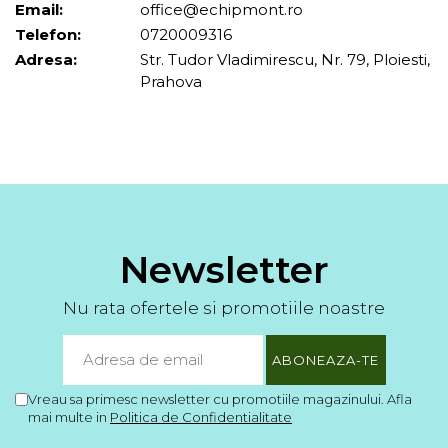
Email:
office@echipmont.ro
Barbati
Telefon:
0720009316
Femei
Adresa:
Str. Tudor Vladimirescu, Nr. 79, Ploiesti,
Prahova
Copii
Jachete Softshell
Barbati
Femei
Copii
Sepci/Vizere
Newsletter
Nu rata ofertele si promotiile noastre
Vreau sa primesc newsletter cu promotiile magazinului. Afla
mai multe in
Politica de Confidentialitate