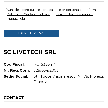
Femei
Copii
Sunt de acord cu prelucrarea datelor personale conform
Politicii de Confidentialitate
si a
Termenilor si conditiilor
Parazapezi
magazinului.
Barbati
Femei
Copii
Jachete Ski/Snowboard
Barbati
SC LIVETECH SRL
Femei
Sosete
Cod Fiscal:
RO15356414
Alergare
Nr. Reg. Com:
J29/634/2003
Ciclism
Sediu Social:
Str. Tudor Vladimirescu, Nr. 79, Ploiesti,
Drumetie
Prahova
Tricouri/Bluze
Barbati
CONTACT
Femei
Veste