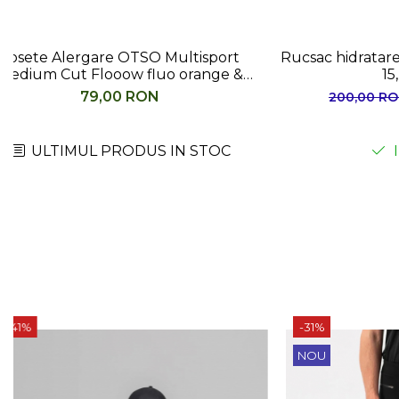
Rucsac hidratare Highlander Aqueus
Sac de do
15, verde
250
185,00 RON
200,00 RON
IN STOC
-31%
NOU