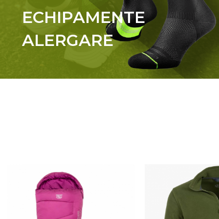
Femei
ECHIPAMENTE
Copii
Parazapezi
ALERGARE
Barbati
Femei
Copii
Jachete Ski/Snowboard
Barbati
Femei
Sosete
Alergare
-25%
Ciclism
Drumetie
Tricouri/Bluze
Barbati
Femei
Veste