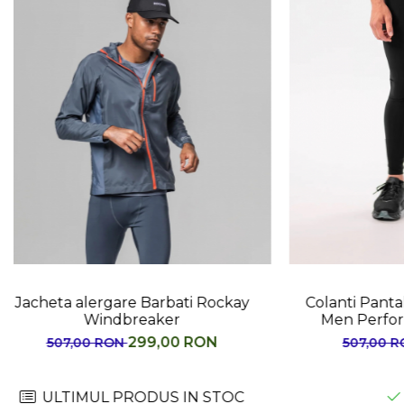
Colanti Pantaloni Alergare Rockay
C
Men Performance Run Tights
349,00 RON
507,00 RON
IN STOC