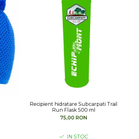
rpati Trail
Sosete alergare Rockay Razer
ml
albastru/orange
99,00 RON
120,00 RON
ULTIMUL PRODUS IN STOC