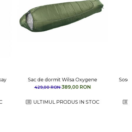
Oxygene
Sosete alergare compresie Rockay
Vigor orange/alb
 RON
149,00 RON
199,00 RON
IN STOC
ULTIMUL PRODUS IN STOC