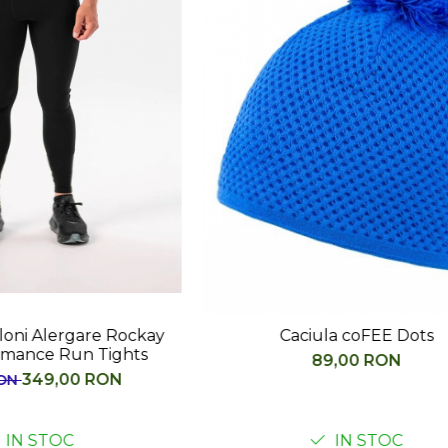
aciula coFEE Dots
Recipient hidratare Subca
Run Flask 500 
89,00 RON
75,00 RON
IN STOC
IN STOC