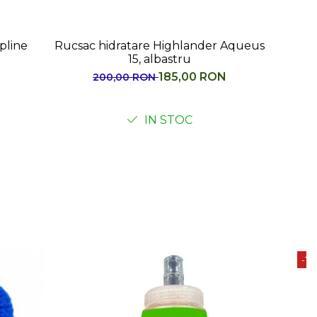
nder Aqueus
Sac de dormit Highlander Kids
Creature 300, Rosu Ladybug
 RON
227,00 RON
IN STOC
-18%