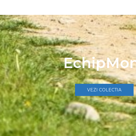
EchipMo
VEZI COLECTIA