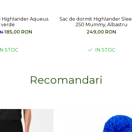
rmit Highlander Sleepline
Rucsac hidratare Highla
 Mummy, Albastru
15, albastru
249,00 RON
185,00
200,00 RON
IN STOC
IN STOC
Recomandari