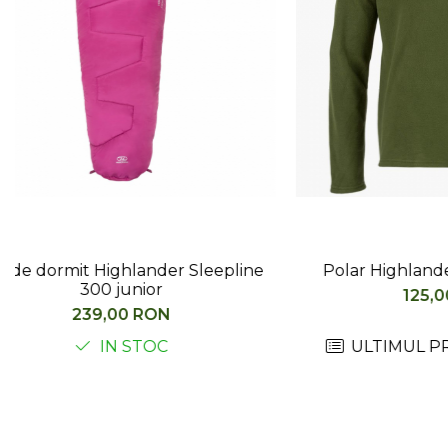
Barbati
Femei
Copii
Jachete Softshell
Barbati
Femei
Copii
Sepci/Vizere
Polar Highlander Ember Fleece
Sosete a
Vi
125,00 RON
199
ULTIMUL PRODUS IN STOC
ULTI