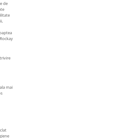
ne de
ate
litate
i,
oaptea
t Rockay
rivire
ala mai
os
clat
giene