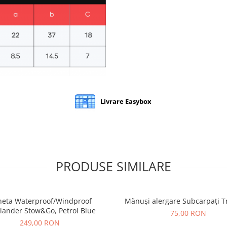
Livrare Easybox
PRODUSE SIMILARE
heta Waterproof/Windproof
Mănuși alergare Subcarpați T
lander Stow&Go, Petrol Blue
75,00 RON
249,00 RON