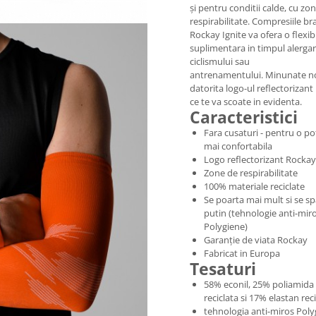
și pentru conditii calde, cu zo
respirabilitate. Compresiile br
Rockay Ignite va ofera o flexibi
suplimentara in timpul alergari
ciclismului sau
antrenamentului. Minunate n
datorita logo-ul reflectorizan
ce te va scoate in evidenta.
Caracteristici
Fara cusaturi - pentru o pot
mai confortabila
Logo reflectorizant Rockay
Zone de respirabilitate
100% materiale reciclate
Se poarta mai mult si se sp
putin (tehnologie anti-mir
Polygiene)
Garanție de viata Rockay
Fabricat in Europa
Tesaturi
58% econil, 25% poliamida
reciclata si 17% elastan reci
tehnologia anti-miros Poly