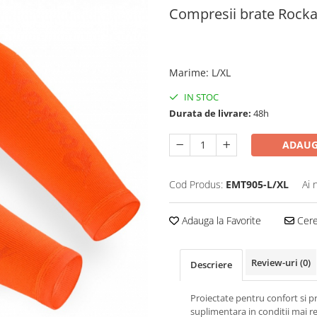
Compresii brate Rocka
189,00 RON
139,00 RON
Marime
:
L/XL
IN STOC
Durata de livrare:
48h
ADAUG
Cod Produs:
EMT905-L/XL
Ai 
Adauga la Favorite
Cere 
Review-uri
(0)
Descriere
Proiectate pentru confort si p
suplimentara in conditii mai re