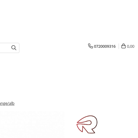
0720009316
0,00
ange/alb