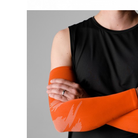
Femei
Copii
Parazapezi
Barbati
Femei
Copii
Jachete Ski/Snowboard
Barbati
Femei
Sosete
Alergare
Ciclism
Drumetie
Tricouri/Bluze
Barbati
Femei
Veste