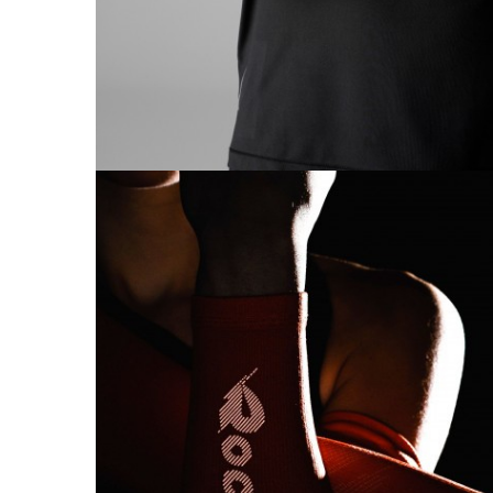
Barbati
Femei
Copii
Jachete Softshell
Barbati
Femei
Copii
Sepci/Vizere