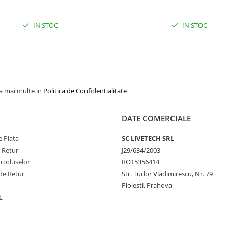
IN STOC
IN STOC
la mai multe in
Politica de Confidentialitate
DATE COMERCIALE
 Plata
SC LIVETECH SRL
e Retur
J29/634/2003
Produselor
RO15356414
de Retur
Str. Tudor Vladimirescu, Nr. 79
Ploiesti, Prahova
L