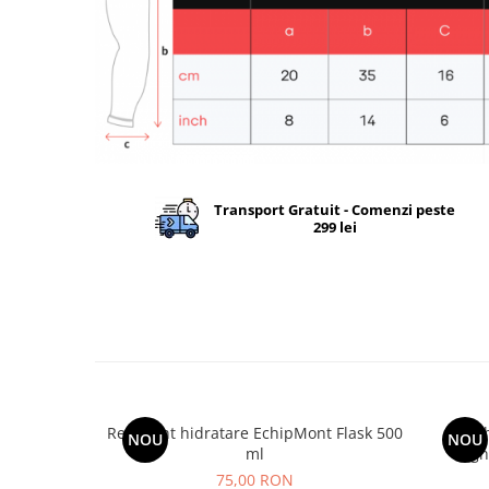
Transport Gratuit - Comenzi peste
299 lei
Recipient hidratare EchipMont Flask 500
Jac
NOU
NOU
ml
High
75,00 RON