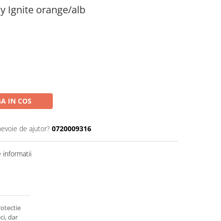
y Ignite orange/alb
A IN COS
nevoie de ajutor?
0720009316
informatii
rotectie
ci, dar