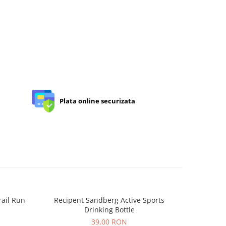
Plata online securizata
rail Run
Recipent Sandberg Active Sports
Sosete 
-14%
Drinking Bottle
39,00 RON
8