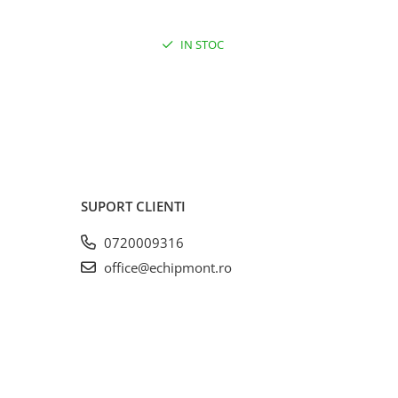
IN STOC
SUPORT CLIENTI
0720009316
office@echipmont.ro