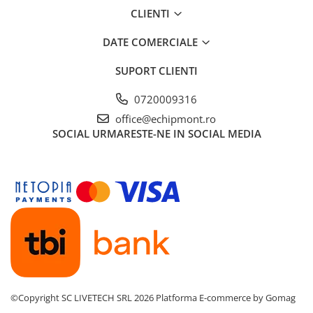
Femei
CLIENTI
Copii
DATE COMERCIALE
Parazapezi
Barbati
SUPORT CLIENTI
Femei
0720009316
Copii
office@echipmont.ro
Jachete Ski/Snowboard
SOCIAL
URMARESTE-NE IN SOCIAL MEDIA
Barbati
Femei
Sosete
Alergare
Ciclism
Drumetie
Tricouri/Bluze
Barbati
Femei
©Copyright SC LIVETECH SRL 2026
Platforma E-commerce by Gomag
Veste