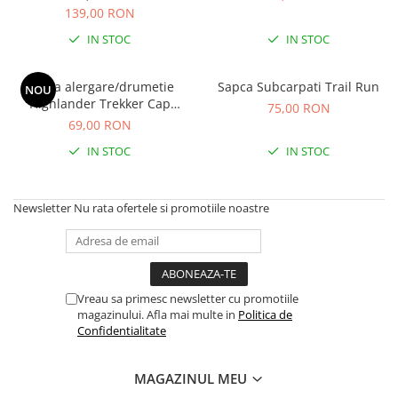
Hidratare
139,00 RON
Barbati
Rucsacuri Alergare
IN STOC
IN STOC
Femei
Accesorii alergare
Copii
Sapca alergare/drumetie
Sapca Subcarpati Trail Run
Centuri Alergare
Jachete Puf
NOU
Highlander Trekker Cap
75,00 RON
Genti transport echipament
Barbati
albastru
69,00 RON
Femei
Nutritie
IN STOC
IN STOC
Jachete Polar
Bauturi Refacere
Barbati
Geluri Energizante Beta Fuel
Newsletter
Nu rata ofertele si promotiile noastre
Femei
Geluri Energizante Izotonice
Copii
Manusi
Barbati
Vreau sa primesc newsletter cu promotiile
Femei
magazinului. Afla mai multe in
Politica de
Confidentialitate
Copii
Pantaloni
MAGAZINUL MEU
Barbati