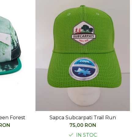
een Forest
Sapca Subcarpati Trail Run
 RON
75,00 RON
IN STOC