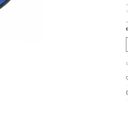
e
s
D