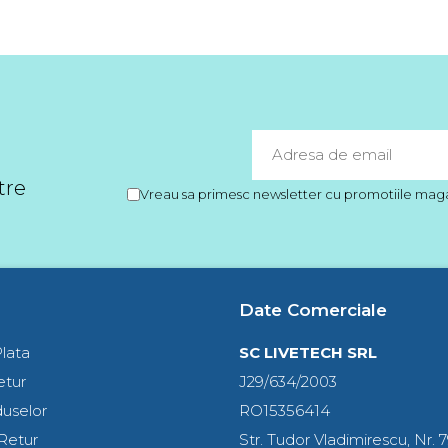
tre
Vreau sa primesc newsletter cu promotiile magaz
Date Comerciale
lata
SC LIVETECH SRL
etur
J29/634/2003
duselor
RO15356414
Retur
Str. Tudor Vladimirescu, Nr. 