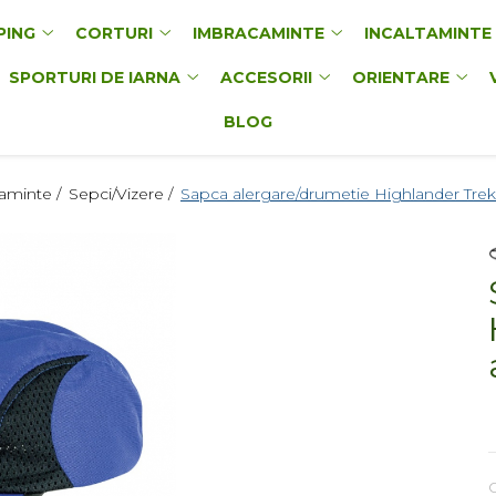
PING
CORTURI
IMBRACAMINTE
INCALTAMINTE
SPORTURI DE IARNA
ACCESORII
ORIENTARE
BLOG
aminte /
Sepci/Vizere /
Sapca alergare/drumetie Highlander Trek
O