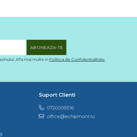
inului. Afla mai multe in
Politica de Confidentialitate
Suport Clienti
0720009316
office@echipmont.ro
79