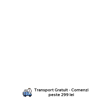
Femei
Copii
Parazapezi
Barbati
Femei
Copii
Jachete Ski/Snowboard
Barbati
Femei
Sosete
Alergare
Ciclism
Drumetie
Tricouri/Bluze
Transport Gratuit - Comenzi
Barbati
peste 299 lei
Femei
Veste