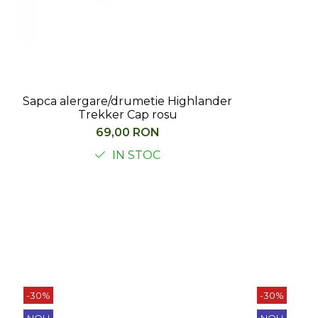
Sapca alergare/drumetie Highlander
Trekker Cap rosu
69,00 RON
IN STOC
-30%
-30%