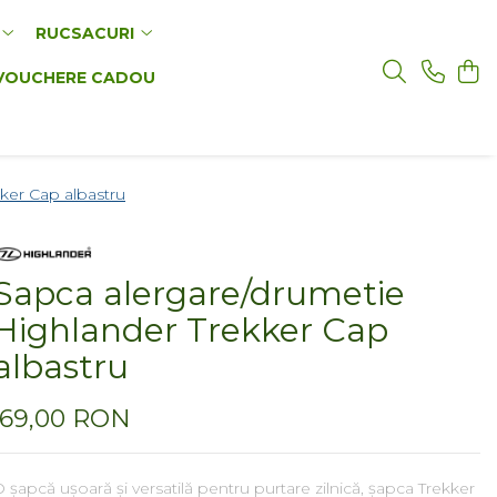
RUCSACURI
VOUCHERE CADOU
ker Cap albastru
Sapca alergare/drumetie
Highlander Trekker Cap
albastru
69,00 RON
 șapcă ușoară și versatilă pentru purtare zilnică, șapca Trekker