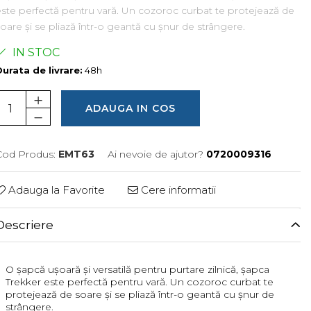
ste perfectă pentru vară. Un cozoroc curbat te protejează de
oare și se pliază într-o geantă cu șnur de strângere.
IN STOC
urata de livrare:
48h
ADAUGA IN COS
Cod Produs:
EMT63
Ai nevoie de ajutor?
0720009316
Adauga la Favorite
Cere informatii
Descriere
O șapcă ușoară și versatilă pentru purtare zilnică, șapca
Trekker este perfectă pentru vară. Un cozoroc curbat te
protejează de soare și se pliază într-o geantă cu șnur de
strângere.