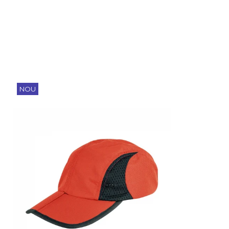
Barbati
Femei
Copii
Jachete Softshell
Barbati
Femei
NOU
Copii
Sepci/Vizere