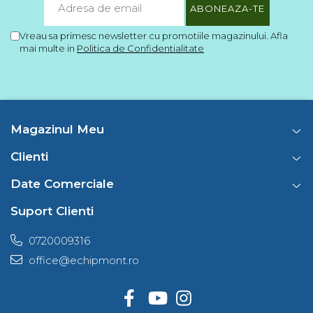
Barbati
Vreau sa primesc newsletter cu promotiile magazinului. Afla
Femei
mai multe in
Politica de Confidentialitate
Copii
Jachete Softshell
Barbati
Femei
Magazinul Meu
Copii
Sepci/Vizere
Clienti
Date Comerciale
Suport Clienti
0720009316
office@echipmont.ro