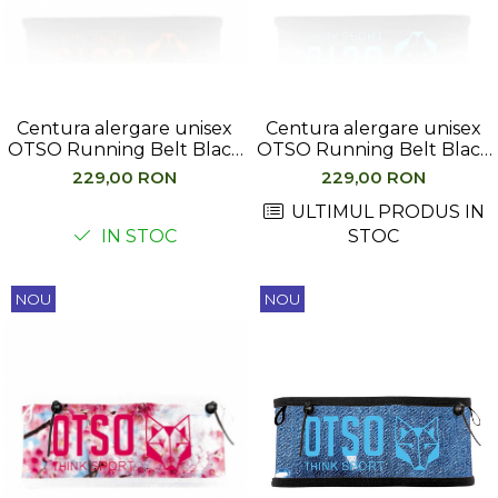
Hidratare
Barbati
Rucsacuri Alergare
Femei
Accesorii alergare
Copii
Centuri Alergare
Jachete Puf
Centura alergare unisex
Centura alergare unisex
Genti transport echipament
Barbati
OTSO Running Belt Black
OTSO Running Belt Black
& Orange
& Turquoise
Femei
229,00 RON
229,00 RON
Nutritie
Jachete Polar
ULTIMUL PRODUS IN
Bauturi Refacere
IN STOC
STOC
Barbati
Geluri Energizante Beta Fuel
Femei
Geluri Energizante Izotonice
Copii
NOU
NOU
Manusi
Barbati
Femei
Copii
Pantaloni
Barbati