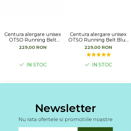
Femei
Copii
Parazapezi
Barbati
Centura alergare unisex
Centura alergare unisex
Femei
OTSO Running Belt
OTSO Running Belt Blue
Copii
Almond Blossom
Jeans
229,00 RON
229,00 RON
Jachete Ski/Snowboard
Barbati
IN STOC
IN STOC
Femei
Sosete
Alergare
Ciclism
Drumetie
Newsletter
Tricouri/Bluze
Barbati
Nu rata ofertele si promotiile noastre
Femei
Veste