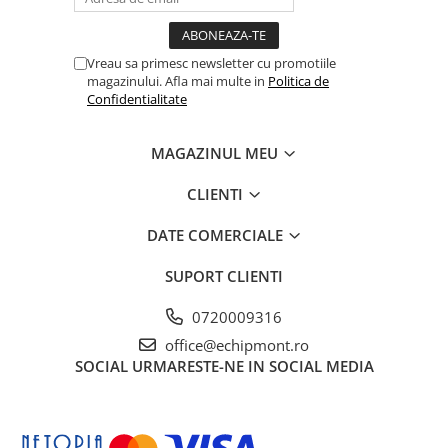
Hidratare
Barbati
Rucsacuri Alergare
Femei
Vreau sa primesc newsletter cu promotiile
Accesorii alergare
Copii
magazinului. Afla mai multe in
Politica de
Confidentialitate
Centuri Alergare
Jachete Puf
Genti transport echipament
Barbati
MAGAZINUL MEU
Femei
Nutritie
Jachete Polar
Bauturi Refacere
CLIENTI
Barbati
Geluri Energizante Beta Fuel
DATE COMERCIALE
Femei
Geluri Energizante Izotonice
Copii
SUPORT CLIENTI
Manusi
0720009316
Barbati
office@echipmont.ro
Femei
SOCIAL
URMARESTE-NE IN SOCIAL MEDIA
Copii
Pantaloni
Barbati