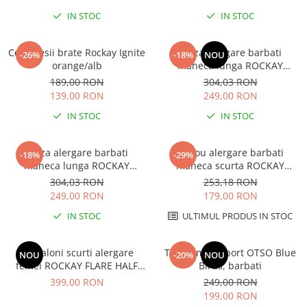
Hidratare
Barbati
IN STOC
IN STOC
Rucsacuri Alergare
Femei
Accesorii alergare
Copii
Compresii brate Rockay Ignite
Bluza alergare barbati
-26%
-18%
NOU
orange/alb
maneca lunga ROCKAY
Centuri Alergare
Jachete Puf
ZEPHYR Long Sleeve
189,00 RON
304,03 RON
Genti transport echipament
Barbati
Seamless, Negru
139,00 RON
249,00 RON
Femei
Nutritie
IN STOC
IN STOC
Jachete Polar
Bauturi Refacere
Barbati
Geluri Energizante Beta Fuel
Bluza alergare barbati
Tricou alergare barbati
-18%
-29%
Femei
maneca lunga ROCKAY
maneca scurta ROCKAY
Geluri Energizante Izotonice
ZEPHYR Long Sleeve
ZEPHYR Seamless Tee,
304,03 RON
253,18 RON
Copii
Seamless, Portocaliu
Portocaliu
249,00 RON
179,00 RON
Manusi
IN STOC
ULTIMUL PRODUS IN STOC
Barbati
Femei
Pantaloni scurti alergare
Tricou multisport OTSO Blue
NOU
-20%
NOU
Copii
femei ROCKAY FLARE HALF
Birds, barbati
Pantaloni
TIGHT, Negru
399,00 RON
249,00 RON
199,00 RON
Barbati