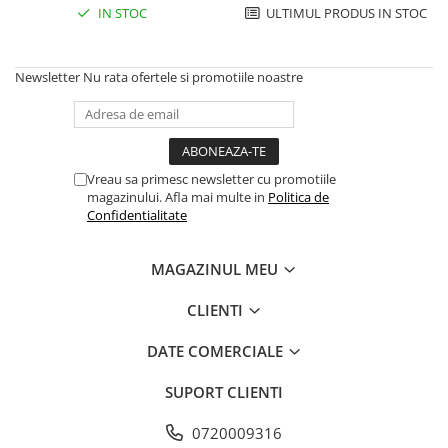
Femei
IN STOC
ULTIMUL PRODUS IN STOC
Copii
Parazapezi
Newsletter
Nu rata ofertele si promotiile noastre
Barbati
Femei
Copii
Jachete Ski/Snowboard
Vreau sa primesc newsletter cu promotiile
magazinului. Afla mai multe in
Politica de
Barbati
Confidentialitate
Femei
Sosete
MAGAZINUL MEU
Alergare
CLIENTI
Ciclism
Drumetie
DATE COMERCIALE
Tricouri/Bluze
SUPORT CLIENTI
Barbati
Femei
0720009316
Veste