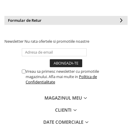
Barbati
Femei
Formular de Retur
Copii
Jachete Softshell
Barbati
Newsletter
Nu rata ofertele si promotiile noastre
Femei
Copii
Sepci/Vizere
Vreau sa primesc newsletter cu promotiile
magazinului. Afla mai multe in
Politica de
Confidentialitate
MAGAZINUL MEU
CLIENTI
DATE COMERCIALE