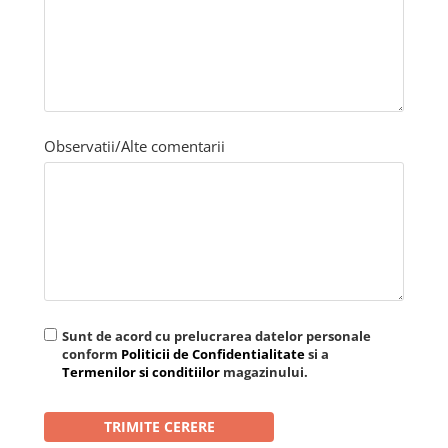
Femei
Copii
Parazapezi
Barbati
Femei
Copii
Observatii/Alte comentarii
Jachete Ski/Snowboard
Barbati
Femei
Sosete
Alergare
Ciclism
Sunt de acord cu prelucrarea datelor personale
Drumetie
conform
Politicii de Confidentialitate
si a
Tricouri/Bluze
Termenilor si conditiilor
magazinului.
Barbati
Femei
Veste