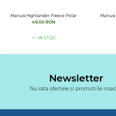
Barbati
Femei
Manusi Highlander Fleece Polar
Manusi
Copii
49,00 RON
Jachete Softshell
Barbati
IN STOC
Femei
Copii
Sepci/Vizere
Newsletter
Nu rata ofertele si promotiile noas