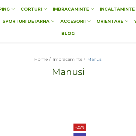
PING
CORTURI
IMBRACAMINTE
INCALTAMINTE
SPORTURI DE IARNA
ACCESORII
ORIENTARE
BLOG
Home /
Imbracaminte /
Manusi
Manusi
-25%