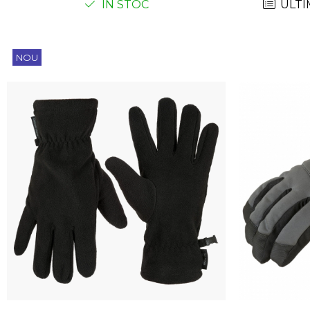
IN STOC
ULTI
Femei
Copii
Parazapezi
NOU
Barbati
Femei
Copii
Jachete Ski/Snowboard
Barbati
Femei
Sosete
Alergare
Ciclism
Drumetie
Tricouri/Bluze
Barbati
Femei
Veste