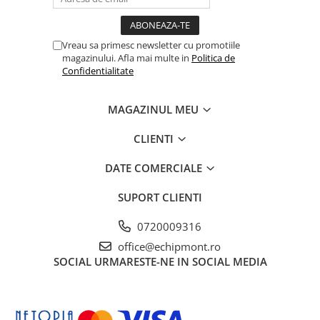
Hidratare
Barbati
Rucsacuri Alergare
Femei
Vreau sa primesc newsletter cu promotiile
Accesorii alergare
Copii
magazinului. Afla mai multe in
Politica de
Confidentialitate
Centuri Alergare
Jachete Puf
Genti transport echipament
Barbati
MAGAZINUL MEU
Femei
Nutritie
Jachete Polar
Bauturi Refacere
CLIENTI
Barbati
Geluri Energizante Beta Fuel
DATE COMERCIALE
Femei
Geluri Energizante Izotonice
Copii
SUPORT CLIENTI
Manusi
0720009316
Barbati
office@echipmont.ro
Femei
SOCIAL
URMARESTE-NE IN SOCIAL MEDIA
Copii
Pantaloni
Barbati