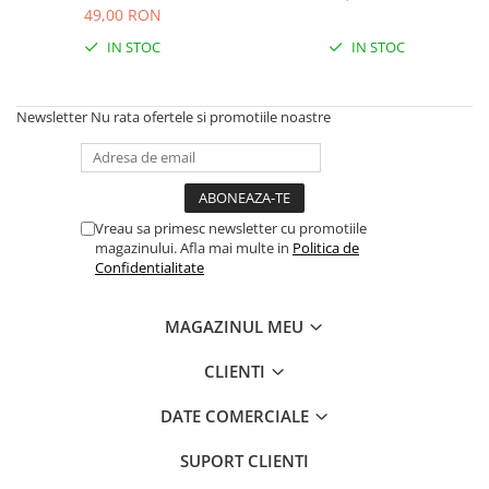
Hidratare
49,00 RON
Barbati
Rucsacuri Alergare
IN STOC
IN STOC
Femei
Accesorii alergare
Copii
Centuri Alergare
Jachete Puf
Newsletter
Nu rata ofertele si promotiile noastre
Genti transport echipament
Barbati
Femei
Nutritie
Jachete Polar
Bauturi Refacere
Vreau sa primesc newsletter cu promotiile
Barbati
Geluri Energizante Beta Fuel
magazinului. Afla mai multe in
Politica de
Femei
Geluri Energizante Izotonice
Confidentialitate
Copii
Manusi
MAGAZINUL MEU
Barbati
CLIENTI
Femei
Copii
DATE COMERCIALE
Pantaloni
SUPORT CLIENTI
Barbati