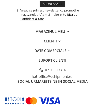
Hidratare
Barbati
Rucsacuri Alergare
Vreau sa primesc newsletter cu promotiile
Femei
magazinului. Afla mai multe in
Politica de
Accesorii alergare
Copii
Confidentialitate
Centuri Alergare
Jachete Puf
Genti transport echipament
Barbati
MAGAZINUL MEU
Femei
Nutritie
CLIENTI
Jachete Polar
Bauturi Refacere
Barbati
DATE COMERCIALE
Geluri Energizante Beta Fuel
Femei
Geluri Energizante Izotonice
SUPORT CLIENTI
Copii
Manusi
0720009316
Barbati
office@echipmont.ro
SOCIAL
URMARESTE-NE IN SOCIAL MEDIA
Femei
Copii
Pantaloni
Barbati