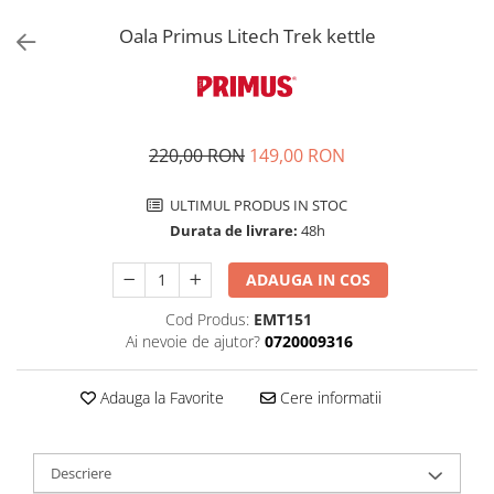
Hidratare
Barbati
Oala Primus Litech Trek kettle
Rucsacuri Alergare
Femei
Accesorii alergare
Copii
Centuri Alergare
Jachete Puf
Genti transport echipament
Barbati
220,00 RON
149,00 RON
Femei
Nutritie
Jachete Polar
ULTIMUL PRODUS IN STOC
Bauturi Refacere
Durata de livrare:
48h
Barbati
Geluri Energizante Beta Fuel
Femei
Geluri Energizante Izotonice
ADAUGA IN COS
Copii
Cod Produs:
EMT151
Manusi
Ai nevoie de ajutor?
0720009316
Barbati
Femei
Adauga la Favorite
Cere informatii
Copii
Pantaloni
Descriere
Barbati