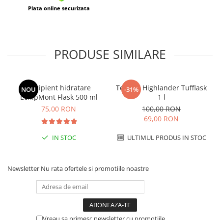
Plata online securizata
Barbati
Femei
Copii
PRODUSE SIMILARE
Jachete Softshell
Barbati
Femei
Recipient hidratare
Termos Highlander Tufflask
NOU
-31%
Copii
EchipMont Flask 500 ml
1 l
Sepci/Vizere
75,00 RON
100,00 RON
69,00 RON
IN STOC
ULTIMUL PRODUS IN STOC
Newsletter
Nu rata ofertele si promotiile noastre
Vreau sa primesc newsletter cu promotiile