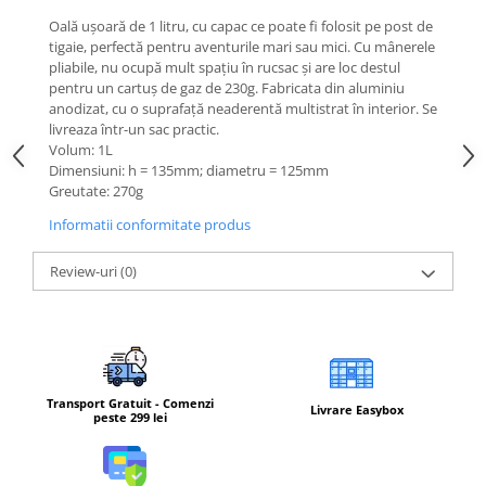
Femei
Oală ușoară de 1 litru, cu capac ce poate fi folosit pe post de
Copii
tigaie, perfectă pentru aventurile mari sau mici. Cu mânerele
pliabile, nu ocupă mult spațiu în rucsac și are loc destul
Parazapezi
pentru un cartuș de gaz de 230g. Fabricata din aluminiu
Barbati
anodizat, cu o suprafață neaderentă multistrat în interior. Se
livreaza într-un sac practic.
Femei
Volum: 1L
Copii
Dimensiuni: h = 135mm; diametru = 125mm
Jachete Ski/Snowboard
Greutate: 270g
Barbati
Informatii conformitate produs
Femei
Review-uri
(0)
Sosete
Alergare
Ciclism
Drumetie
Tricouri/Bluze
Transport Gratuit - Comenzi
Livrare Easybox
peste 299 lei
Barbati
Femei
Veste