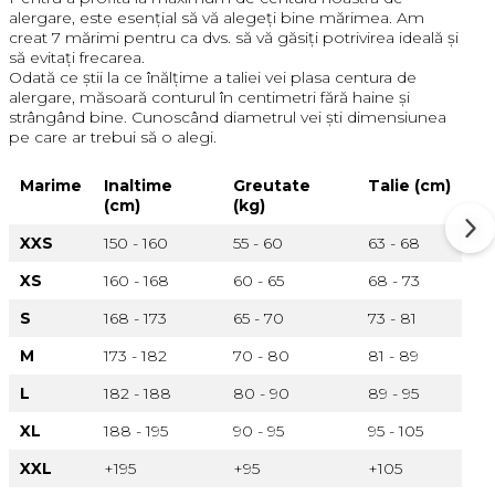
alergare, este esențial să vă alegeți bine mărimea. Am
creat 7 mărimi pentru ca dvs. să vă găsiți potrivirea ideală și
să evitați frecarea.
Odată ce știi la ce înălțime a taliei vei plasa centura de
alergare, măsoară conturul în centimetri fără haine și
strângând bine. Cunoscând diametrul vei ști dimensiunea
pe care ar trebui să o alegi.
Marime
Inaltime
Greutate
Talie (cm)
(cm)
(kg)
XXS
150 - 160
55 - 60
63 - 68
XS
160 - 168
60 - 65
68 - 73
S
168 - 173
65 - 70
73 - 81
M
173 - 182
70 - 80
81 - 89
L
182 - 188
80 - 90
89 - 95
XL
188 - 195
90 - 95
95 - 105
XXL
+195
+95
+105