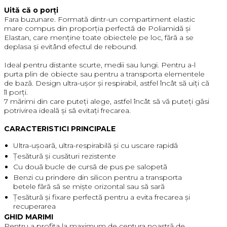
Uită că o porți
Fara buzunare. Formată dintr-un compartiment elastic
mare compus din proporția perfectă de Poliamidă și
Elastan, care menține toate obiectele pe loc, fără a se
deplasa și evitând efectul de rebound.
Ideal pentru distante scurte, medii sau lungi. Pentru a-l
purta plin de obiecte sau pentru a transporta elementele
de bază. Design ultra-ușor și respirabil, astfel încât să uiți că
îl porți.
7 mărimi din care puteți alege, astfel încât să vă puteți găsi
potrivirea ideală și să evitați frecarea.
CARACTERISTICI PRINCIPALE
Ultra-ușoară, ultra-respirabilă și cu uscare rapidă
Țesătură și cusături rezistente
Cu două bucle de cursă de pus pe salopetă
Benzi cu prindere din silicon pentru a transporta
betele fără să se miște orizontal sau să sară
Țesătură și fixare perfectă pentru a evita frecarea și
recuperarea
GHID MARIMI
Pentru a profita la maximum de centura noastră de