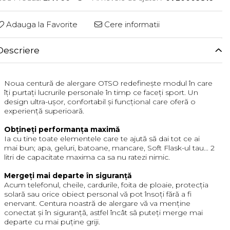
Adauga la Favorite
Cere informatii
Descriere
Noua centură de alergare OTSO redefinește modul în care
îți purtați lucrurile personale în timp ce faceți sport. Un
design ultra-ușor, confortabil și funcțional care oferă o
experiență superioară.
Obțineți performanța maximă
Ia cu tine toate elementele care te ajută să dai tot ce ai
mai bun; apa, geluri, batoane, mancare, Soft Flask-ul tau... 2
litri de capacitate maxima ca sa nu ratezi nimic.
Mergeți mai departe în siguranță
Acum telefonul, cheile, cardurile, foita de ploaie, protecția
solară sau orice obiect personal vă pot însoți fără a fi
enervant. Centura noastră de alergare vă va menține
conectat și în siguranță, astfel încât să puteți merge mai
departe cu mai puține griji.