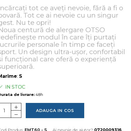
Încărcați tot ce aveți nevoie, fără a fi o
povară. Tot ce ai nevoie cu un singur
gest. Nu te opri!
Noua centură de alergare OTSO
redefinește modul în care îți purtați
lucrurile personale în timp ce faceți
sport. Un design ultra-ușor, confortabil
și funcțional care oferă o experiență
superioară.
Marime
:
S
IN STOC
urata de livrare:
48h
ADAUGA IN COS
Cod Produs:
EMT60 - S
Ai nevoie de ajutor?
0720009316