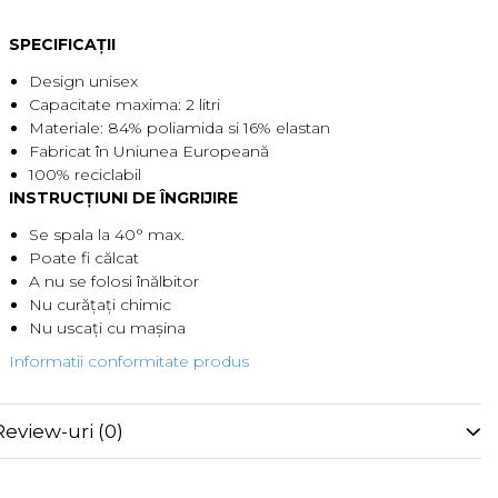
SPECIFICAȚII
Design unisex
Capacitate maxima: 2 litri
Materiale: 84% poliamida si 16% elastan
Fabricat în Uniunea Europeană
100% reciclabil
INSTRUCȚIUNI DE ÎNGRIJIRE
Se spala la 40° max.
Poate fi călcat
A nu se folosi înălbitor
Nu curățați chimic
Nu uscați cu mașina
Informatii conformitate produs
Review-uri
(0)