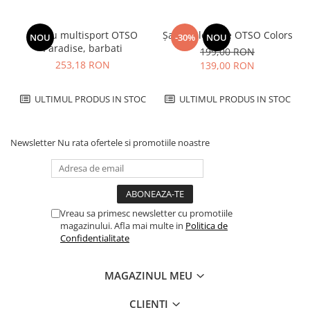
Tricou multisport OTSO
Șapcă alergare OTSO Colors
NOU
-30%
NOU
Paradise, barbati
199,00 RON
253,18 RON
139,00 RON
ULTIMUL PRODUS IN STOC
ULTIMUL PRODUS IN STOC
Newsletter
Nu rata ofertele si promotiile noastre
Vreau sa primesc newsletter cu promotiile
magazinului. Afla mai multe in
Politica de
Confidentialitate
MAGAZINUL MEU
CLIENTI