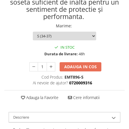
soseta suficient de inalta pentru un
Femei
sentiment de protectie și
Copii
performanta.
Parazapezi
Marime
:
Barbati
Femei
Copii
IN STOC
Jachete Ski/Snowboard
Durata de livrare:
48h
Barbati
Femei
ADAUGA IN COS
Sosete
Cod Produs:
EMT896-S
Alergare
Ai nevoie de ajutor?
0720009316
Ciclism
Drumetie
Adauga la Favorite
Cere informatii
Tricouri/Bluze
Barbati
Descriere
Femei
Veste