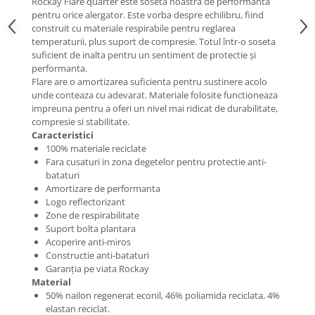
Rockay Flare quarter este soseta noastra de performanta
pentru orice alergator. Este vorba despre echilibru, fiind
Barbati
construit cu materiale respirabile pentru reglarea
Femei
temperaturii, plus suport de compresie. Totul într-o soseta
suficient de inalta pentru un sentiment de protectie și
Copii
performanta.
Jachete Softshell
Flare are o amortizarea suficienta pentru sustinere acolo
unde conteaza cu adevarat. Materiale folosite functioneaza
Barbati
impreuna pentru a oferi un nivel mai ridicat de durabilitate,
Femei
compresie si stabilitate.
Copii
Caracteristici
100% materiale reciclate
Sepci/Vizere
Fara cusaturi in zona degetelor pentru protectie anti-
bataturi
Amortizare de performanta
Logo reflectorizant
Zone de respirabilitate
Suport bolta plantara
Acoperire anti-miros
Constructie anti-bataturi
Garanția pe viata Rockay
Material
50% nailon regenerat econil, 46% poliamida reciclata, 4%
elastan reciclat.