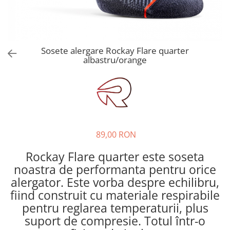
Hidratare
Barbati
Rucsacuri Alergare
Femei
Accesorii alergare
Copii
Sosete alergare Rockay Flare quarter
Centuri Alergare
Jachete Puf
albastru/orange
Genti transport echipament
Barbati
Femei
Nutritie
Jachete Polar
Bauturi Refacere
Barbati
Geluri Energizante Beta Fuel
Femei
Geluri Energizante Izotonice
89,00 RON
Copii
Manusi
Rockay Flare quarter este soseta
Barbati
noastra de performanta pentru orice
alergator. Este vorba despre echilibru,
Femei
fiind construit cu materiale respirabile
Copii
pentru reglarea temperaturii, plus
Pantaloni
suport de compresie. Totul într-o
Barbati