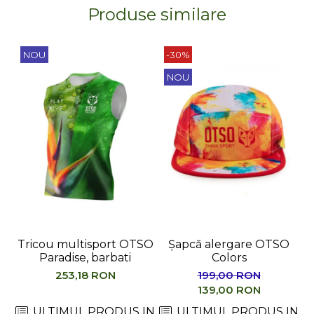
Produse similare
NOU
-30%
NOU
Tricou multisport OTSO
Șapcă alergare OTSO
Paradise, barbati
Colors
M
253,18 RON
199,00 RON
139,00 RON
ULTIMUL PRODUS IN
ULTIMUL PRODUS IN