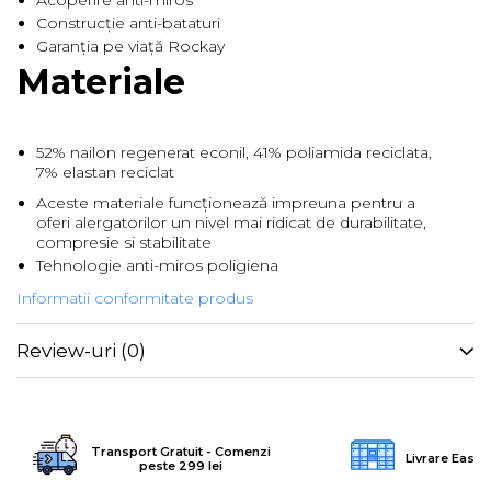
Acoperire anti-miros
Construcție anti-bataturi
Garanția pe viață Rockay
Materiale
52% nailon regenerat econil, 41% poliamida reciclata,
7% elastan reciclat
Aceste materiale funcționează impreuna pentru a
oferi alergatorilor un nivel mai ridicat de durabilitate,
compresie si stabilitate
Tehnologie anti-miros poligiena
Informatii conformitate produs
Review-uri
(0)
Transport Gratuit - Comenzi
Livrare Easy
peste 299 lei