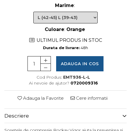
Femei
Marime
:
Copii
Parazapezi
Barbati
Culoare
:
Orange
Femei
ULTIMUL PRODUS IN STOC
Copii
Durata de livrare:
48h
Jachete Ski/Snowboard
Barbati
ADAUGA IN COS
Femei
Sosete
Cod Produs:
EMT936-L-L
Ai nevoie de ajutor?
0720009316
Alergare
Ciclism
Adauga la Favorite
Cere informatii
Drumetie
Tricouri/Bluze
Barbati
Descriere
Femei
Sosetele de compresie Rockay Vigor ajuta la prevenirea si
Veste