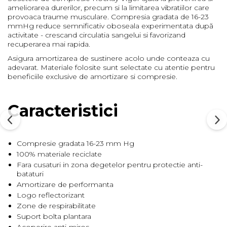
ameliorarea durerilor, precum si la limitarea vibratiilor care
Barbati
provoaca traume musculare. Compresia gradata de 16-23
mmHg reduce semnificativ oboseala experimentata după
Femei
activitate - crescand circulatia sangelui si favorizand
Copii
recuperarea mai rapida.
Jachete Softshell
Asigura amortizarea de sustinere acolo unde conteaza cu
adevarat. Materiale folosite sunt selectate cu atentie pentru
Barbati
beneficiile exclusive de amortizare si compresie.
Femei
Copii
Caracteristici
Sepci/Vizere
Compresie gradata 16-23 mm Hg
100% materiale reciclate
Fara cusaturi in zona degetelor pentru protectie anti-
bataturi
Amortizare de performanta
Logo reflectorizant
Zone de respirabilitate
Suport bolta plantara