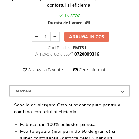
Femei
confortul și eficiența.
Copii
IN STOC
Parazapezi
Durata de livrare:
48h
Barbati
ADAUGA IN COS
Femei
Copii
Cod Produs:
EMT51
Jachete Ski/Snowboard
Ai nevoie de ajutor?
0720009316
Barbati
Adauga la Favorite
Cere informatii
Femei
Sosete
Alergare
Descriere
Ciclism
Drumetie
Șepcile de alergare Otso sunt concepute pentru a
combina confortul și eficiența.
Tricouri/Bluze
Barbati
Fabricat din 100% poliester piersică.
Femei
Foarte ușoară (mai puțin de 50 de grame) și
Veste
super confortabilă (datorită celor 5 panouri).