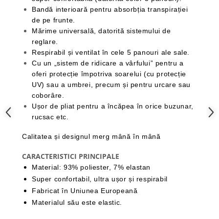
Bandă interioară pentru absorbția transpirației
Barbati
de pe frunte.
Femei
Mărime universală, datorită sistemului de
Copii
reglare.
Jachete Softshell
Respirabil și ventilat în cele 5 panouri ale sale.
Cu un „sistem de ridicare a vârfului” pentru a
Barbati
oferi protecție împotriva soarelui (cu protecție
Femei
UV) sau a umbrei, precum și pentru urcare sau
Copii
coborâre.
Sepci/Vizere
Ușor de pliat pentru a încăpea în orice buzunar,
rucsac etc.
Calitatea și designul merg mână în mână
CARACTERISTICI PRINCIPALE
Material: 93% poliester, 7% elastan
Super confortabil, ultra ușor și respirabil
Fabricat în Uniunea Europeană
Materialul său este elastic.