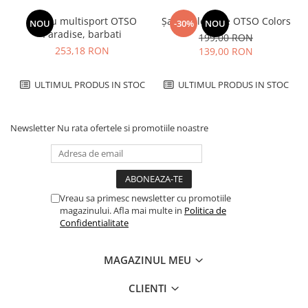
Tricou multisport OTSO
Șapcă alergare OTSO Colors
NOU
-30%
NOU
Paradise, barbati
199,00 RON
253,18 RON
139,00 RON
ULTIMUL PRODUS IN STOC
ULTIMUL PRODUS IN STOC
Newsletter
Nu rata ofertele si promotiile noastre
Vreau sa primesc newsletter cu promotiile
magazinului. Afla mai multe in
Politica de
Confidentialitate
MAGAZINUL MEU
CLIENTI