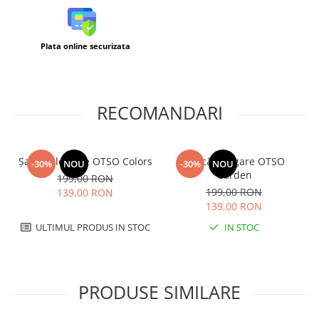
Plata online securizata
RECOMANDARI
Șapcă alergare OTSO Colors
Șapcă alergare OTSO
-30%
NOU
-30%
NOU
Garden
199,00 RON
199,00 RON
139,00 RON
139,00 RON
ULTIMUL PRODUS IN STOC
IN STOC
PRODUSE SIMILARE