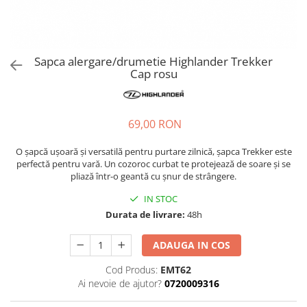
Hidratare
Barbati
Rucsacuri Alergare
Femei
Accesorii alergare
Copii
Sapca alergare/drumetie Highlander Trekker
Centuri Alergare
Jachete Puf
Cap rosu
Genti transport echipament
Barbati
Femei
Nutritie
69,00 RON
Jachete Polar
Bauturi Refacere
Barbati
Geluri Energizante Beta Fuel
O șapcă ușoară și versatilă pentru purtare zilnică, șapca Trekker este
perfectă pentru vară. Un cozoroc curbat te protejează de soare și se
Femei
Geluri Energizante Izotonice
pliază într-o geantă cu șnur de strângere.
Copii
IN STOC
Manusi
Durata de livrare:
48h
Barbati
Femei
ADAUGA IN COS
Copii
Cod Produs:
EMT62
Pantaloni
Ai nevoie de ajutor?
0720009316
Barbati