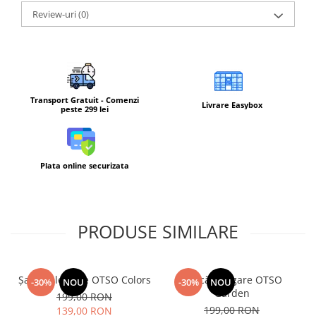
Review-uri
(0)
Barbati
Femei
Copii
Jachete Softshell
Barbati
Transport Gratuit - Comenzi
Livrare Easybox
peste 299 lei
Femei
Copii
Sepci/Vizere
Plata online securizata
PRODUSE SIMILARE
Șapcă alergare OTSO Colors
Șapcă alergare OTSO
-30%
NOU
-30%
NOU
Garden
199,00 RON
199,00 RON
139,00 RON