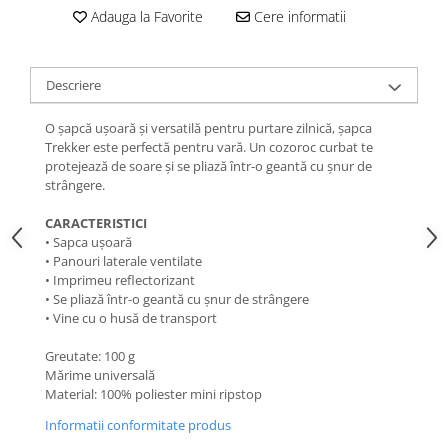
Femei
Adauga la Favorite
Cere informatii
Copii
Parazapezi
Descriere
Barbati
Femei
O șapcă ușoară și versatilă pentru purtare zilnică, șapca
Copii
Trekker este perfectă pentru vară. Un cozoroc curbat te
protejează de soare și se pliază într-o geantă cu șnur de
Jachete Ski/Snowboard
strângere.
Barbati
CARACTERISTICI
Femei
• Sapca ușoară
Sosete
• Panouri laterale ventilate
• Imprimeu reflectorizant
Alergare
• Se pliază într-o geantă cu șnur de strângere
Ciclism
• Vine cu o husă de transport
Drumetie
Greutate: 100 g
Tricouri/Bluze
Mărime universală
Barbati
Material: 100% poliester mini ripstop
Femei
Informatii conformitate produs
Veste