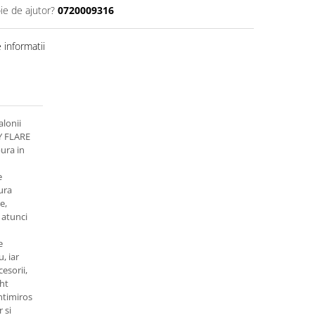
ie de ajutor?
0720009316
informatii
alonii
Y FLARE
ura in
e
gura
e,
 atunci
e
, iar
cesorii,
ght
ntimiros
 si