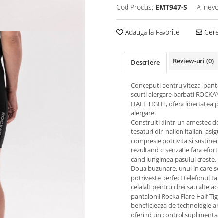
Cod Produs:
EMT947-S
Ai nevo
Adauga la Favorite
Cere 
Review-uri
(0)
Descriere
Conceputi pentru viteza, pant
scurti alergare barbati ROCKA
HALF TIGHT, ofera libertatea p
alergare.
Construiti dintr-un amestec d
tesaturi din nailon italian, asi
compresie potrivita si sustiner
rezultand o senzatie fara efort
cand lungimea pasului creste.
Doua buzunare, unul in care s
potriveste perfect telefonul tau
celalalt pentru chei sau alte ac
pantalonii Rocka Flare Half Ti
beneficieaza de technologie a
oferind un control suplimentar