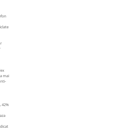
efon
iclate
or
r
Tex
la mai
nti-
, 42%
eaza
idicat