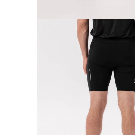
Femei
Copii
Parazapezi
Barbati
Femei
Copii
Jachete Ski/Snowboard
Barbati
Femei
Sosete
Alergare
Ciclism
Drumetie
Tricouri/Bluze
Barbati
Femei
Veste