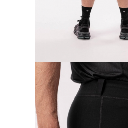
Barbati
Femei
Copii
Jachete Softshell
Barbati
Femei
Copii
Sepci/Vizere