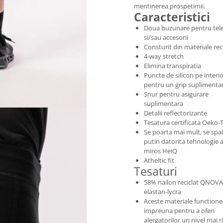
mentinerea prospetimii.
Caracteristici
Doua buzunare pentru tel
si/sau accesorii
Consturit din materiale rec
4-way stretch
Elimina transpiratia
Puncte de silicon pe interi
pentru un grip suplimenta
Snur pentru asigurare
suplimentara
Detalii reflectorizante
Tesatura certificata Oeko-
Se poarta mai mult, se spa
putin datorita tehnologie a
miros HeiQ
Atheltic fit
Tesaturi
58% nailon reciclat QNOVA
elastan-lycra
Aceste materiale function
impreuna pentru a oferi
alergatorilor un nivel mai r