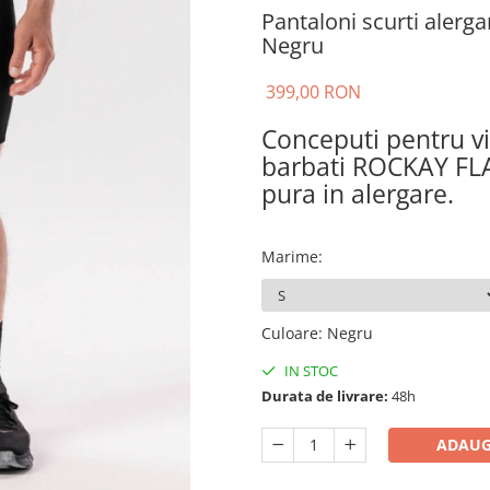
Pantaloni scurti aler
Negru
399,00 RON
Conceputi pentru vi
barbati ROCKAY FLA
pura in alergare.
Marime
:
Culoare
:
Negru
IN STOC
Durata de livrare:
48h
ADAUG