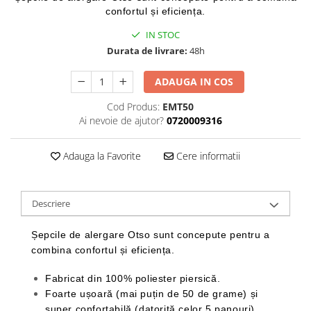
Femei
confortul și eficiența.
Copii
IN STOC
Parazapezi
Durata de livrare:
48h
Barbati
ADAUGA IN COS
Femei
Copii
Cod Produs:
EMT50
Jachete Ski/Snowboard
Ai nevoie de ajutor?
0720009316
Barbati
Adauga la Favorite
Cere informatii
Femei
Sosete
Alergare
Descriere
Ciclism
Drumetie
Șepcile de alergare Otso sunt concepute pentru a
combina confortul și eficiența.
Tricouri/Bluze
Barbati
Fabricat din 100% poliester piersică.
Femei
Foarte ușoară (mai puțin de 50 de grame) și
Veste
super confortabilă (datorită celor 5 panouri).