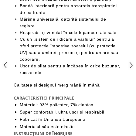
Bandă interioară pentru absorbția transpirației
Barbati
de pe frunte.
Femei
Mărime universală, datorită sistemului de
Copii
reglare.
Jachete Softshell
Respirabil și ventilat în cele 5 panouri ale sale.
Cu un „sistem de ridicare a vârfului” pentru a
Barbati
oferi protecție împotriva soarelui (cu protecție
Femei
UV) sau a umbrei, precum și pentru urcare sau
Copii
coborâre.
Sepci/Vizere
Ușor de pliat pentru a încăpea în orice buzunar,
rucsac etc.
Calitatea și designul merg mână în mână
CARACTERISTICI PRINCIPALE
Material: 93% poliester, 7% elastan
Super confortabil, ultra ușor și respirabil
Fabricat în Uniunea Europeană
Materialul său este elastic.
INSTRUCȚIUNI DE ÎNGRIJIRE