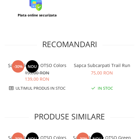
Plata online securizata
RECOMANDARI
Șapcă alergare OTSO Colors
Sapca Subcarpati Trail Run
-30%
NOU
199,00 RON
75,00 RON
139,00 RON
ULTIMUL PRODUS IN STOC
IN STOC
PRODUSE SIMILARE
Șapcă alergare OTSO Colors
Șapcă alergare OTSO Green
-30%
NOU
-30%
NOU