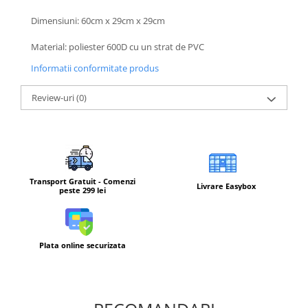
Barbati
Dimensiuni: 60cm x 29cm x 29cm
Femei
Material: poliester 600D cu un strat de PVC
Copii
Informatii conformitate produs
Jachete Softshell
Barbati
Review-uri
(0)
Femei
Copii
Sepci/Vizere
Transport Gratuit - Comenzi
Livrare Easybox
peste 299 lei
Plata online securizata