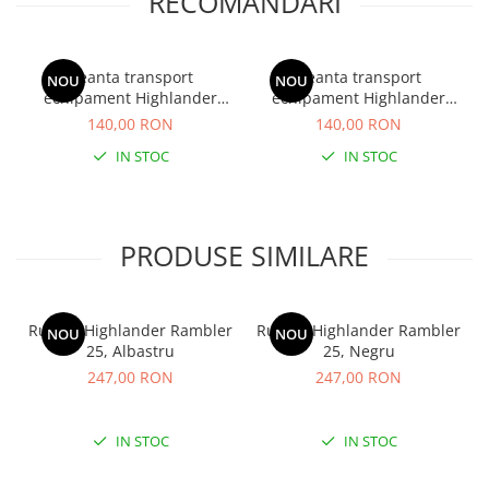
RECOMANDARI
Geanta transport
Geanta transport
NOU
NOU
echipament Highlander
echipament Highlander
Cargo 30, Visiniu
Cargo 30, Negru
140,00 RON
140,00 RON
IN STOC
IN STOC
PRODUSE SIMILARE
Rucsac Highlander Rambler
Rucsac Highlander Rambler
NOU
NOU
25, Albastru
25, Negru
247,00 RON
247,00 RON
IN STOC
IN STOC