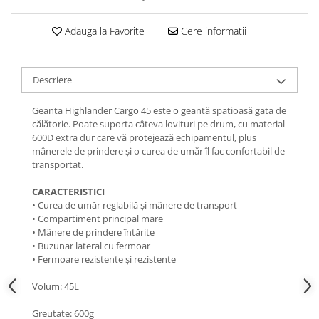
Femei
Copii
Adauga la Favorite
Cere informatii
Parazapezi
Barbati
Descriere
Femei
Copii
Geanta Highlander Cargo 45 este o geantă spațioasă gata de
Jachete Ski/Snowboard
călătorie. Poate suporta câteva lovituri pe drum, cu material
600D extra dur care vă protejează echipamentul, plus
Barbati
mânerele de prindere și o curea de umăr îl fac confortabil de
Femei
transportat.
Sosete
CARACTERISTICI
Alergare
• Curea de umăr reglabilă și mânere de transport
• Compartiment principal mare
Ciclism
• Mânere de prindere întărite
Drumetie
• Buzunar lateral cu fermoar
Tricouri/Bluze
• Fermoare rezistente și rezistente
Barbati
Volum: 45L
Femei
Greutate: 600g
Veste