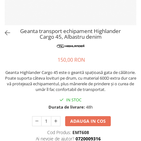
Hidratare
Barbati
Rucsacuri Alergare
Femei
Accesorii alergare
Copii
Geanta transport echipament Highlander
Centuri Alergare
Jachete Puf
Cargo 45, Albastru denim
Genti transport echipament
Barbati
Femei
Nutritie
Jachete Polar
150,00 RON
Bauturi Refacere
Barbati
Geluri Energizante Beta Fuel
Geanta Highlander Cargo 45 este o geantă spațioasă gata de călătorie.
Femei
Geluri Energizante Izotonice
Poate suporta câteva lovituri pe drum, cu material 600D extra dur care
Copii
vă protejează echipamentul, plus mânerele de prindere și o curea de
umăr îl fac confortabil de transportat.
Manusi
IN STOC
Barbati
Durata de livrare:
48h
Femei
Copii
ADAUGA IN COS
Pantaloni
Cod Produs:
EMT608
Barbati
Ai nevoie de ajutor?
0720009316