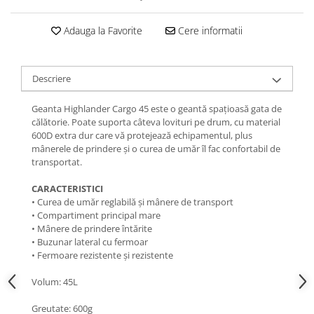
Femei
Copii
Adauga la Favorite
Cere informatii
Parazapezi
Barbati
Descriere
Femei
Copii
Geanta Highlander Cargo 45 este o geantă spațioasă gata de
Jachete Ski/Snowboard
călătorie. Poate suporta câteva lovituri pe drum, cu material
600D extra dur care vă protejează echipamentul, plus
Barbati
mânerele de prindere și o curea de umăr îl fac confortabil de
Femei
transportat.
Sosete
CARACTERISTICI
Alergare
• Curea de umăr reglabilă și mânere de transport
• Compartiment principal mare
Ciclism
• Mânere de prindere întărite
Drumetie
• Buzunar lateral cu fermoar
Tricouri/Bluze
• Fermoare rezistente și rezistente
Barbati
Volum: 45L
Femei
Greutate: 600g
Veste