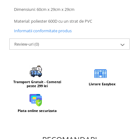
Barbati
Dimensiuni: 60cm x 29cm x 29cm
Femei
Material: poliester 600D cu un strat de PVC
Copii
Informatii conformitate produs
Jachete Softshell
Barbati
Review-uri
(0)
Femei
Copii
Sepci/Vizere
Transport Gratuit - Comenzi
Livrare Easybox
peste 299 lei
Plata online securizata