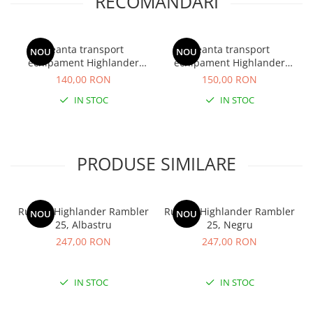
RECOMANDARI
Geanta transport
Geanta transport
NOU
NOU
echipament Highlander
echipament Highlander
Cargo 30, Visiniu
Cargo 45, Albastru denim
140,00 RON
150,00 RON
IN STOC
IN STOC
PRODUSE SIMILARE
Rucsac Highlander Rambler
Rucsac Highlander Rambler
NOU
NOU
25, Albastru
25, Negru
247,00 RON
247,00 RON
IN STOC
IN STOC