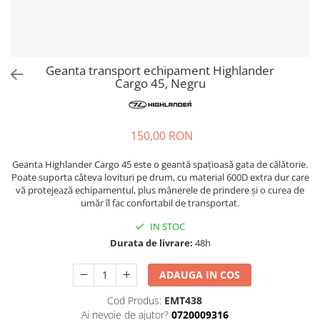
Hidratare
Barbati
Rucsacuri Alergare
Femei
Accesorii alergare
Copii
Geanta transport echipament Highlander
Centuri Alergare
Jachete Puf
Cargo 45, Negru
Genti transport echipament
Barbati
Femei
Nutritie
Jachete Polar
150,00 RON
Bauturi Refacere
Barbati
Geluri Energizante Beta Fuel
Geanta Highlander Cargo 45 este o geantă spațioasă gata de călătorie.
Femei
Geluri Energizante Izotonice
Poate suporta câteva lovituri pe drum, cu material 600D extra dur care
Copii
vă protejează echipamentul, plus mânerele de prindere și o curea de
umăr îl fac confortabil de transportat.
Manusi
IN STOC
Barbati
Durata de livrare:
48h
Femei
Copii
ADAUGA IN COS
Pantaloni
Cod Produs:
EMT438
Barbati
Ai nevoie de ajutor?
0720009316