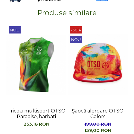
Produse similare
NOU
-30%
NOU
Tricou multisport OTSO
Șapcă alergare OTSO
Paradise, barbati
Colors
M
253,18 RON
199,00 RON
139,00 RON