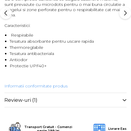
sunt prevazute cu microdots pentru o mai buna circulatie a
Barbati
sangelui si zone perforate pentru o respirabilitate cat mai
buna.
Femei
Copii
Caracteristici:
Jachete Softshell
Respirabile
Barbati
Tesatura absorbante pentru uscare rapida
Thermoreglabile
Femei
Tesatura antibacteriala
Copii
Antiodor
Sepci/Vizere
Protectie UPF40+
Informatii conformitate produs
Review-uri
(1)
Transport Gratuit - Comenzi
Livrare Easy
peste 299 lei