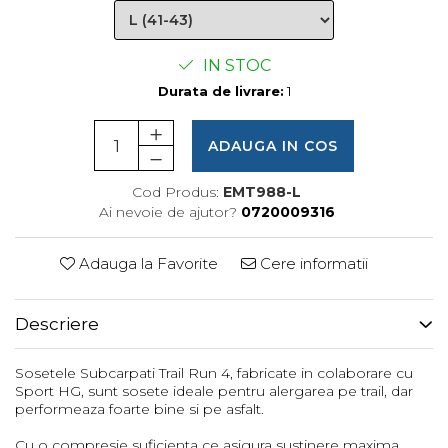
Femei
Copii
Parazapezi
IN STOC
Durata de livrare:
1
Barbati
Femei
Copii
ADAUGA IN COS
Jachete Ski/Snowboard
Cod Produs:
EMT988-L
Barbati
Ai nevoie de ajutor?
0720009316
Femei
Sosete
Adauga la Favorite
Cere informatii
Alergare
Ciclism
Descriere
Drumetie
Tricouri/Bluze
Sosetele Subcarpati Trail Run 4, fabricate in colaborare cu
Sport HG, sunt sosete ideale pentru alergarea pe trail, dar
Barbati
performeaza foarte bine si pe asfalt.
Femei
Cu o compresie suficienta ce asigura sustinere maxima,
Veste