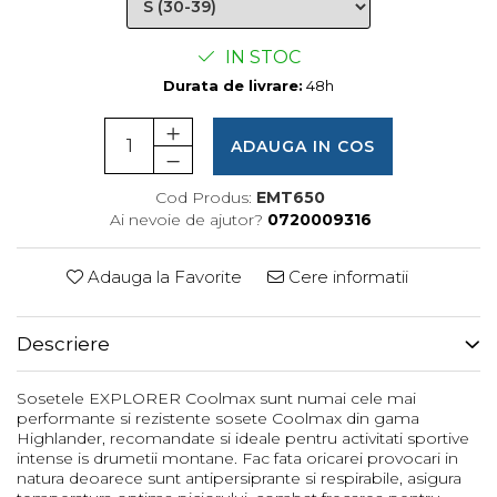
Femei
Copii
IN STOC
Parazapezi
Durata de livrare:
48h
Barbati
Femei
ADAUGA IN COS
Copii
Jachete Ski/Snowboard
Cod Produs:
EMT650
Ai nevoie de ajutor?
0720009316
Barbati
Femei
Adauga la Favorite
Cere informatii
Sosete
Alergare
Descriere
Ciclism
Drumetie
Sosetele EXPLORER Coolmax sunt numai cele mai
Tricouri/Bluze
performante si rezistente sosete Coolmax din gama
Highlander, recomandate si ideale pentru activitati sportive
Barbati
intense is drumetii montane. Fac fata oricarei provocari in
Femei
natura deoarece sunt antipersiprante si respirabile, asigura
Veste