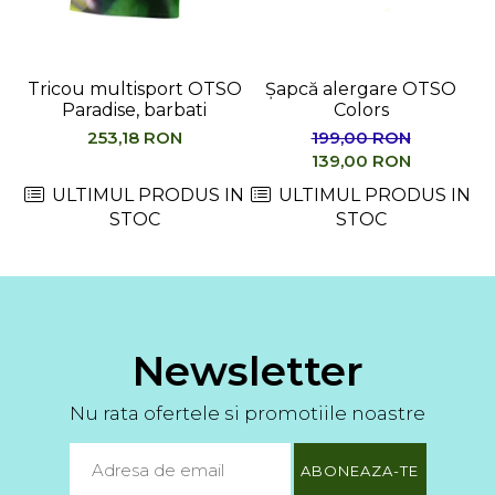
Tricou multisport OTSO
Șapcă alergare OTSO
Paradise, barbati
Colors
M
253,18 RON
199,00 RON
139,00 RON
ULTIMUL PRODUS IN
ULTIMUL PRODUS IN
STOC
STOC
Newsletter
Nu rata ofertele si promotiile noastre