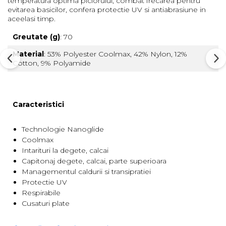
temperatura optima piciorului, combat frecarea pentru
evitarea basicilor, confera protectie UV si antiabrasiune in
Barbati
aceelasi timp.
Femei
Greutate (g)
: 70
Copii
Material
: 53% Polyester Coolmax, 42% Nylon, 12%
Jachete Softshell
Cotton, 9% Polyamide
Barbati
Femei
Copii
Caracteristici
Sepci/Vizere
Technologie Nanoglide
Coolmax
Intarituri la degete, calcai
Capitonaj degete, calcai, parte superioara
Managementul caldurii si transipratiei
Protectie UV
Respirabile
Cusaturi plate