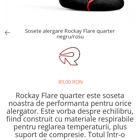
Hidratare
Barbati
Rucsacuri Alergare
Femei
Accesorii alergare
Copii
Sosete alergare Rockay Flare quarter
Centuri Alergare
Jachete Puf
negru/rosu
Genti transport echipament
Barbati
Femei
Nutritie
Jachete Polar
Bauturi Refacere
Barbati
Geluri Energizante Beta Fuel
Femei
Geluri Energizante Izotonice
89,00 RON
Copii
Manusi
Rockay Flare quarter este soseta
Barbati
noastra de performanta pentru orice
alergator. Este vorba despre echilibru,
Femei
fiind construit cu materiale respirabile
Copii
pentru reglarea temperaturii, plus
Pantaloni
suport de compresie. Totul într-o
Barbati