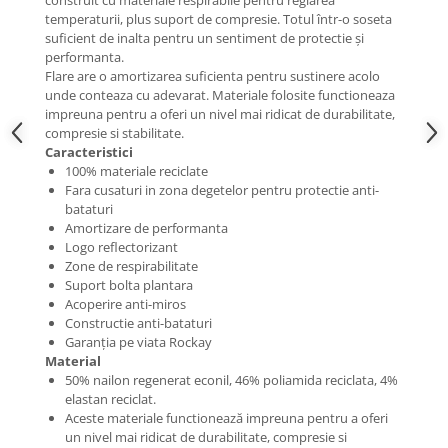
construit cu materiale respirabile pentru reglarea
temperaturii, plus suport de compresie. Totul într-o soseta
Barbati
suficient de inalta pentru un sentiment de protectie și
Femei
performanta.
Flare are o amortizarea suficienta pentru sustinere acolo
Copii
unde conteaza cu adevarat. Materiale folosite functioneaza
Jachete Softshell
impreuna pentru a oferi un nivel mai ridicat de durabilitate,
compresie si stabilitate.
Barbati
Caracteristici
Femei
100% materiale reciclate
Copii
Fara cusaturi in zona degetelor pentru protectie anti-
bataturi
Sepci/Vizere
Amortizare de performanta
Logo reflectorizant
Zone de respirabilitate
Suport bolta plantara
Acoperire anti-miros
Constructie anti-bataturi
Garanția pe viata Rockay
Material
50% nailon regenerat econil, 46% poliamida reciclata, 4%
elastan reciclat.
Aceste materiale functionează impreuna pentru a oferi
un nivel mai ridicat de durabilitate, compresie si