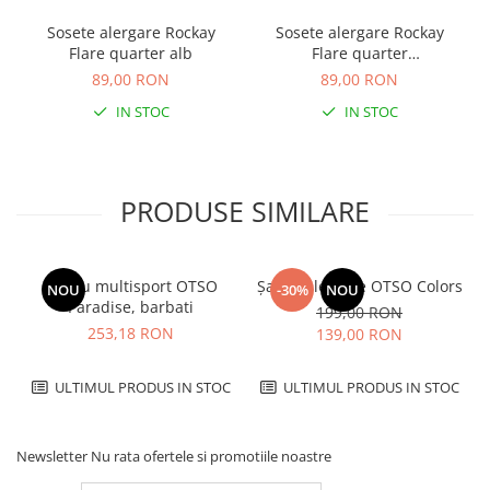
Sosete alergare Rockay
Sosete alergare Rockay
Flare quarter alb
Flare quarter
albastru/orange
89,00 RON
89,00 RON
IN STOC
IN STOC
PRODUSE SIMILARE
Tricou multisport OTSO
Șapcă alergare OTSO Colors
NOU
-30%
NOU
Paradise, barbati
199,00 RON
253,18 RON
139,00 RON
ULTIMUL PRODUS IN STOC
ULTIMUL PRODUS IN STOC
Newsletter
Nu rata ofertele si promotiile noastre