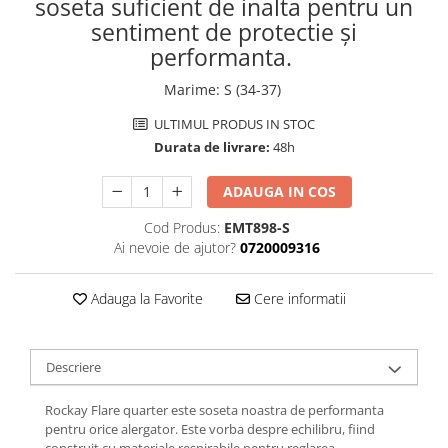
soseta suficient de inalta pentru un
Femei
sentiment de protectie și
Copii
performanta.
Parazapezi
Marime
:
S (34-37)
Barbati
Femei
ULTIMUL PRODUS IN STOC
Copii
Durata de livrare:
48h
Jachete Ski/Snowboard
ADAUGA IN COS
Barbati
Cod Produs:
EMT898-S
Femei
Ai nevoie de ajutor?
0720009316
Sosete
Alergare
Adauga la Favorite
Cere informatii
Ciclism
Drumetie
Tricouri/Bluze
Descriere
Barbati
Rockay Flare quarter este soseta noastra de performanta
Femei
pentru orice alergator. Este vorba despre echilibru, fiind
Veste