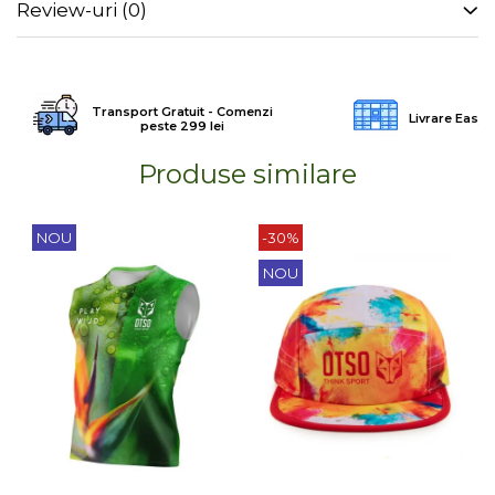
Review-uri
(0)
Transport Gratuit - Comenzi
Livrare Easy
peste 299 lei
Produse similare
NOU
-30%
NOU