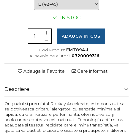
Femei
Copii
IN STOC
Parazapezi
Barbati
Femei
ADAUGA IN COS
Copii
Cod Produs:
EMT894-L
Jachete Ski/Snowboard
Ai nevoie de ajutor?
0720009316
Barbati
Femei
Adauga la Favorite
Cere informatii
Sosete
Alergare
Descriere
Ciclism
Drumetie
Originalul si premiatul Rockay Accelerate, este construit sa
Tricouri/Bluze
se potriveasca oricarui alergator, cu senzatie minimala si
rapida, cu o amortizare performanta, oferindu-va sprijin
Barbati
acolo unde conteaza cel mai mult. Tehnologia anti-miros
Femei
adaugata și tesaturi reciclate care elimină transpiratia, va
ajuta sa va pastrati picioarele uscate si proaspete, indiferent
Veste