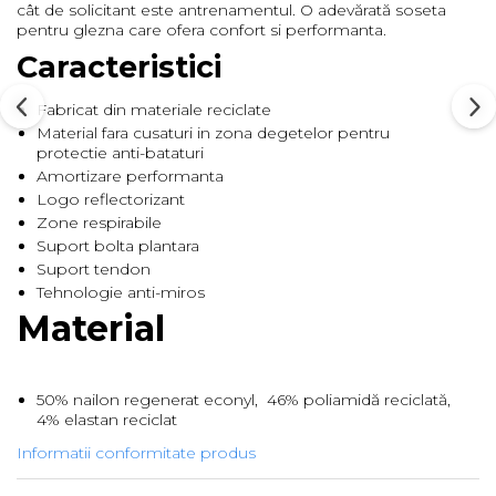
cât de solicitant este antrenamentul. O adevărată soseta
pentru glezna care ofera confort si performanta.
Barbati
Caracteristici
Femei
Copii
Fabricat din materiale reciclate
Jachete Softshell
Material fara cusaturi in zona degetelor pentru
protectie anti-bataturi
Barbati
Amortizare performanta
Femei
Logo reflectorizant
Copii
Zone respirabile
Sepci/Vizere
Suport bolta plantara
Suport tendon
Tehnologie anti-miros
Material
50% nailon regenerat econyl, 46% poliamidă reciclată,
4% elastan reciclat
Informatii conformitate produs