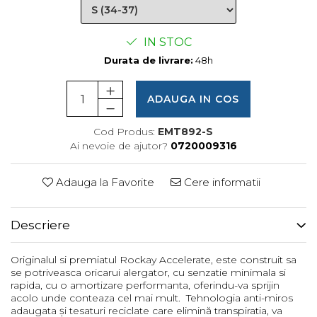
Femei
Copii
IN STOC
Parazapezi
Durata de livrare:
48h
Barbati
Femei
ADAUGA IN COS
Copii
Jachete Ski/Snowboard
Cod Produs:
EMT892-S
Barbati
Ai nevoie de ajutor?
0720009316
Femei
Sosete
Adauga la Favorite
Cere informatii
Alergare
Ciclism
Descriere
Drumetie
Tricouri/Bluze
Originalul si premiatul Rockay Accelerate, este construit sa
se potriveasca oricarui alergator, cu senzatie minimala si
Barbati
rapida, cu o amortizare performanta, oferindu-va sprijin
Femei
acolo unde conteaza cel mai mult. Tehnologia anti-miros
adaugata și tesaturi reciclate care elimină transpiratia, va
Veste