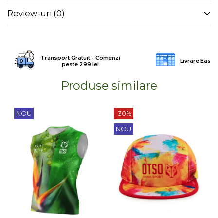
Review-uri
(0)
Transport Gratuit - Comenzi
Livrare Easy
peste 299 lei
Produse similare
NOU
-30%
NOU