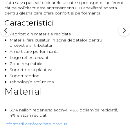
ajuta sa va pastrati picioarele uscate si proaspete, indiferent
cât de solicitant este antrenamentul. O adevărată soseta
Barbati
pentru glezna care ofera confort si performanta.
Femei
Caracteristici
Copii
Jachete Softshell
Fabricat din materiale reciclate
Material fara cusaturi in zona degetelor pentru
Barbati
protectie anti-bataturi
Femei
Amortizare performanta
Copii
Logo reflectorizant
Sepci/Vizere
Zone respirabile
Suport bolta plantara
Suport tendon
Tehnologie anti-miros
Material
50% nailon regenerat econyl, 46% poliamidă reciclată,
4% elastan reciclat
Informatii conformitate produs