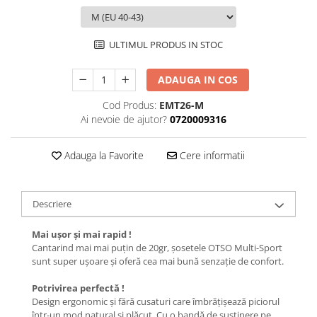
Femei
Copii
Parazapezi
ULTIMUL PRODUS IN STOC
Barbati
ADAUGA IN COS
Femei
Copii
Cod Produs:
EMT26-M
Ai nevoie de ajutor?
0720009316
Jachete Ski/Snowboard
Barbati
Adauga la Favorite
Cere informatii
Femei
Sosete
Alergare
Descriere
Ciclism
Mai ușor și mai rapid !
Drumetie
Cantarind mai mai puțin de 20gr, șosetele OTSO Multi-Sport
Tricouri/Bluze
sunt super ușoare și oferă cea mai bună senzație de confort.
Barbati
Potrivirea perfectă !
Femei
Design ergonomic și fără cusaturi care îmbrățișează piciorul
într-un mod natural și plăcut. Cu o bandă de susținere pe
Veste