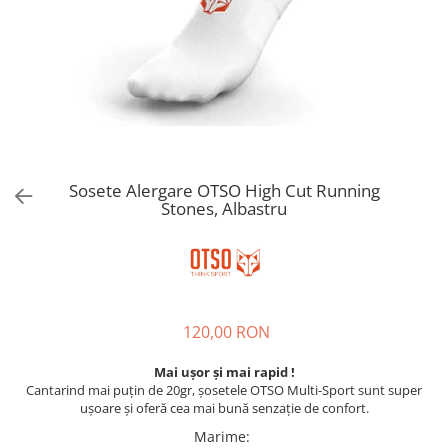
Hidratare
Barbati
Rucsacuri Alergare
Femei
Accesorii alergare
Copii
Centuri Alergare
Jachete Puf
Genti transport echipament
Barbati
Femei
Nutritie
Jachete Polar
Sosete Alergare OTSO High Cut Running
Bauturi Refacere
Stones, Albastru
Barbati
Geluri Energizante Beta Fuel
Femei
Geluri Energizante Izotonice
Copii
Manusi
Barbati
120,00 RON
Femei
Mai ușor și mai rapid !
Copii
Cantarind mai puțin de 20gr, șosetele OTSO Multi-Sport sunt super
Pantaloni
ușoare și oferă cea mai bună senzație de confort.
Barbati
Marime
: