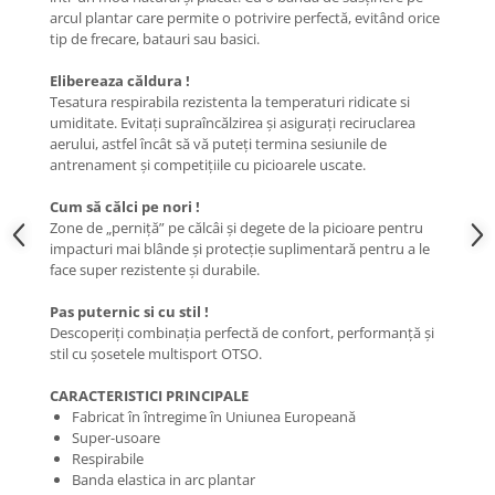
arcul plantar care permite o potrivire perfectă, evitând orice
Barbati
tip de frecare, batauri sau basici.
Femei
Elibereaza căldura !
Copii
Tesatura respirabila rezistenta la temperaturi ridicate si
Jachete Softshell
umiditate. Evitați supraîncălzirea și asigurați reciruclarea
aerului, astfel încât să vă puteți termina sesiunile de
Barbati
antrenament și competițiile cu picioarele uscate.
Femei
Cum să călci pe nori !
Copii
Zone de „perniță” pe călcâi și degete de la picioare pentru
Sepci/Vizere
impacturi mai blânde și protecție suplimentară pentru a le
face super rezistente și durabile.
Pas puternic si cu stil !
Descoperiți combinația perfectă de confort, performanță și
stil cu șosetele multisport OTSO.
CARACTERISTICI PRINCIPALE
Fabricat în întregime în Uniunea Europeană
Super-usoare
Respirabile
Banda elastica in arc plantar