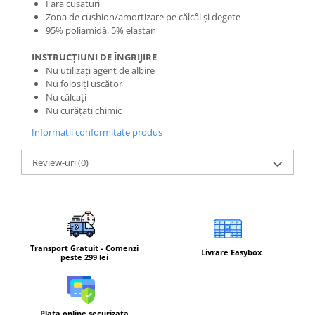
Fara cusaturi
Zona de cushion/amortizare pe călcâi și degete
95% poliamidă, 5% elastan
INSTRUCȚIUNI DE ÎNGRIJIRE
Nu utilizați agent de albire
Nu folosiți uscător
Nu călcați
Nu curățați chimic
Informatii conformitate produs
Review-uri
(0)
Transport Gratuit - Comenzi
Livrare Easybox
peste 299 lei
Plata online securizata