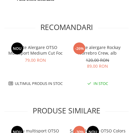
RECOMANDARI
Sosete Alergare OTSO
Sosete alergare Rockay
NOU
-26%
Multisport Medium Cut Foc
Norrebro Crew, alb
79,00 RON
120,00 RON
89,00 RON
ULTIMUL PRODUS IN STOC
IN STOC
PRODUSE SIMILARE
Tricou multisport OTSO
Șapcă alergare OTSO Colors
NOU
-30%
NOU