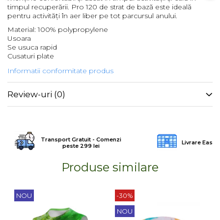
timpul recuperării. Pro 120 de strat de bază este ideală
Barbati
pentru activități în aer liber pe tot parcursul anului.
Femei
Material: 100% polypropylene
Usoara
Copii
Se usuca rapid
Jachete Softshell
Cusaturi plate
Barbati
Informatii conformitate produs
Femei
Copii
Review-uri
(0)
Sepci/Vizere
Transport Gratuit - Comenzi
Livrare Easy
peste 299 lei
Produse similare
NOU
-30%
NOU