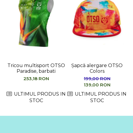
Tricou multisport OTSO
Șapcă alergare OTSO
Paradise, barbati
Colors
M
253,18 RON
199,00 RON
139,00 RON
ULTIMUL PRODUS IN
ULTIMUL PRODUS IN
STOC
STOC