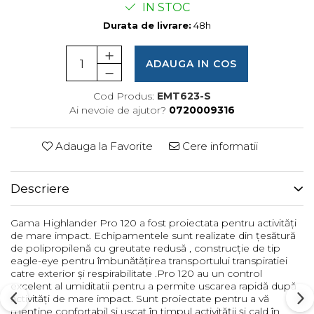
IN STOC
Femei
Copii
Durata de livrare:
48h
Parazapezi
ADAUGA IN COS
Barbati
Femei
Cod Produs:
EMT623-S
Copii
Ai nevoie de ajutor?
0720009316
Jachete Ski/Snowboard
Barbati
Adauga la Favorite
Cere informatii
Femei
Sosete
Descriere
Alergare
Ciclism
Gama Highlander Pro 120 a fost proiectata pentru activități
de mare impact. Echipamentele sunt realizate din țesătură
Drumetie
de polipropilenă cu greutate redusă , construcție de tip
Tricouri/Bluze
eagle-eye pentru îmbunătățirea transportului transpiratiei
catre exterior și respirabilitate .Pro 120 au un control
Barbati
excelent al umiditatii pentru a permite uscarea rapidă după
Femei
activități de mare impact. Sunt proiectate pentru a vă
menține confortabil și uscat în timpul activității și cald în
Veste