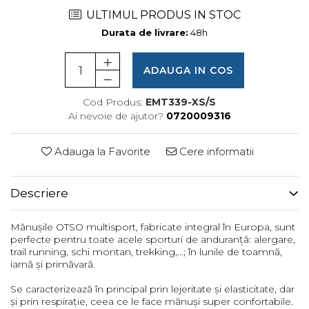
Femei
ULTIMUL PRODUS IN STOC
Copii
Durata de livrare:
48h
Parazapezi
Barbati
ADAUGA IN COS
Femei
Copii
Cod Produs:
EMT339-XS/S
Ai nevoie de ajutor?
0720009316
Jachete Ski/Snowboard
Barbati
Adauga la Favorite
Cere informatii
Femei
Sosete
Descriere
Alergare
Ciclism
Mănușile OTSO multisport, fabricate integral în Europa, sunt
Drumetie
perfecte pentru toate acele sporturi de anduranță: alergare,
Tricouri/Bluze
trail running, schi montan, trekking,...; în lunile de toamnă,
iarnă și primăvară.
Barbati
Se caracterizează în principal prin lejeritate și elasticitate, dar
Femei
și prin respirație, ceea ce le face mănuși super confortabile.
Veste