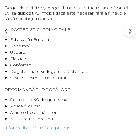
Degetele arătător și degetul mare sunt tactile, așa că puteți
Barbati
utiliza dispozitivul mobil dacă este necesar, fără a fi nevoie
Femei
să vă scoateți mănușile.
Copii
CARACTERISTICI PRINCIPALE
Jachete Softshell
Fabricat în Europa
Barbati
Respirabil
Femei
Usoare
Copii
Elastice
Confortabil
Sepci/Vizere
Degetul mare și degetul arătător tactil
90% poliester – 10% elastan
RECOMANDĂRI DE SPĂLARE
Se spala la 40 de grade max
Poate fi călcat
A nu se folosi înălbitor
Nu uscați cu mașina
Informatii conformitate produs