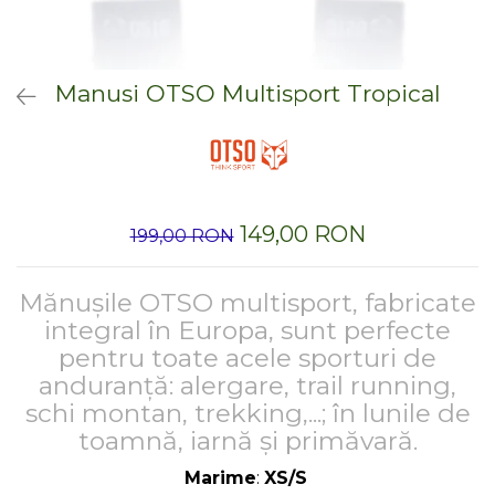
Hidratare
Barbati
Rucsacuri Alergare
Femei
Accesorii alergare
Copii
Manusi OTSO Multisport Tropical
Centuri Alergare
Jachete Puf
Genti transport echipament
Barbati
Femei
Nutritie
Jachete Polar
Bauturi Refacere
149,00 RON
199,00 RON
Barbati
Geluri Energizante Beta Fuel
Femei
Geluri Energizante Izotonice
Copii
Mănușile OTSO multisport, fabricate
Manusi
integral în Europa, sunt perfecte
pentru toate acele sporturi de
Barbati
anduranță: alergare, trail running,
Femei
schi montan, trekking,...; în lunile de
Copii
toamnă, iarnă și primăvară.
Pantaloni
Marime
:
XS/S
Barbati