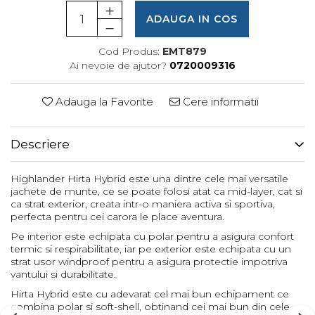
Femei
ADAUGA IN COS
Copii
Parazapezi
Cod Produs:
EMT879
Ai nevoie de ajutor?
0720009316
Barbati
Femei
Adauga la Favorite
Cere informatii
Copii
Jachete Ski/Snowboard
Barbati
Descriere
Femei
Highlander Hirta Hybrid este una dintre cele mai versatile
Sosete
jachete de munte, ce se poate folosi atat ca mid-layer, cat si
Alergare
ca strat exterior, creata intr-o maniera activa si sportiva,
perfecta pentru cei carora le place aventura.
Ciclism
Pe interior este echipata cu polar pentru a asigura confort
Drumetie
termic si respirabilitate, iar pe exterior este echipata cu un
Tricouri/Bluze
strat usor windproof pentru a asigura protectie impotriva
vantului si durabilitate.
Barbati
Hirta Hybrid este cu adevarat cel mai bun echipament ce
Femei
combina polar si soft-shell, obtinand cei mai bun din cele
Veste