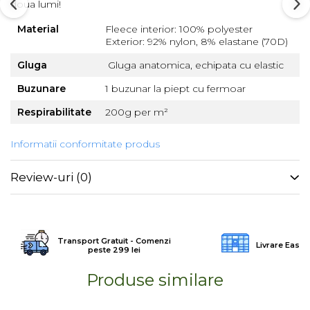
doua lumi!
Barbati
Material
Fleece interior: 100% polyester
Femei
Exterior: 92% nylon, 8% elastane (70D)
Copii
Gluga
Gluga anatomica, echipata cu elastic
Jachete Softshell
Buzunare
1 buzunar la piept cu fermoar
Barbati
Respirabilitate
200g per m²
Femei
Copii
Informatii conformitate produs
Sepci/Vizere
Review-uri
(0)
Transport Gratuit - Comenzi
Livrare Easy
peste 299 lei
Produse similare