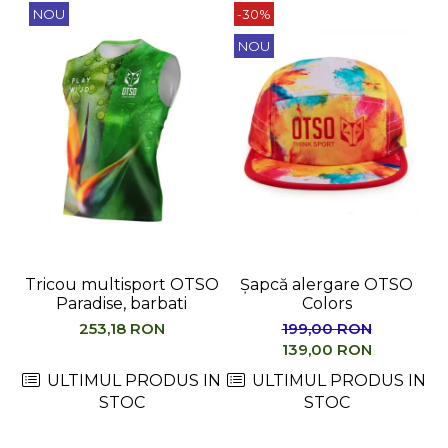
NOU
-30%
NOU
Tricou multisport OTSO
Șapcă alergare OTSO
Paradise, barbati
Colors
M
253,18 RON
199,00 RON
139,00 RON
ULTIMUL PRODUS IN
ULTIMUL PRODUS IN
STOC
STOC