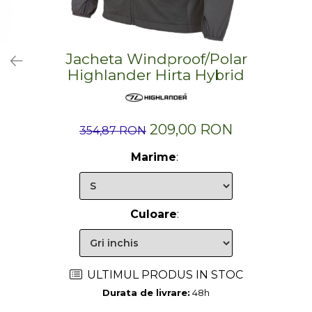
Hidratare
Barbati
Rucsacuri Alergare
Femei
Accesorii alergare
Copii
Jacheta Windproof/Polar
Centuri Alergare
Jachete Puf
Highlander Hirta Hybrid
Genti transport echipament
Barbati
Femei
Nutritie
209,00 RON
Jachete Polar
354,87 RON
Bauturi Refacere
Barbati
Geluri Energizante Beta Fuel
Marime
:
Femei
Geluri Energizante Izotonice
Copii
Manusi
Culoare
:
Barbati
Femei
Copii
ULTIMUL PRODUS IN STOC
Pantaloni
Durata de livrare:
48h
Barbati