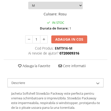
Femei
Copii
Culoare
:
Rosu
Parazapezi
IN STOC
Barbati
Durata de livrare:
1
Femei
Copii
ADAUGA IN COS
Jachete Ski/Snowboard
Cod Produs:
EMT916-M
Barbati
Ai nevoie de ajutor?
0720009316
Femei
Sosete
Adauga la Favorite
Cere informatii
Alergare
Ciclism
Descriere
Drumetie
Tricouri/Bluze
Jacheta Softshell Stow&Go Packway este perfecta pentru
Barbati
vremea schimbatoare si imprevizibila. Stow&Go Packaway
este impermeabila, respirabila si windstopper, protejandu-te
Femei
de la o ploaie usoara pana la una torentiala.
Veste