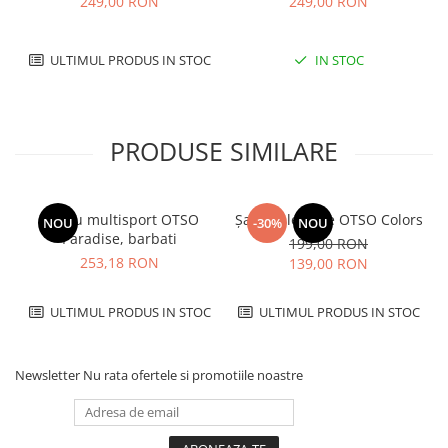
249,00 RON
249,00 RON
ULTIMUL PRODUS IN STOC
IN STOC
PRODUSE SIMILARE
Tricou multisport OTSO
Șapcă alergare OTSO Colors
NOU
-30%
NOU
Paradise, barbati
199,00 RON
253,18 RON
139,00 RON
ULTIMUL PRODUS IN STOC
ULTIMUL PRODUS IN STOC
Newsletter
Nu rata ofertele si promotiile noastre