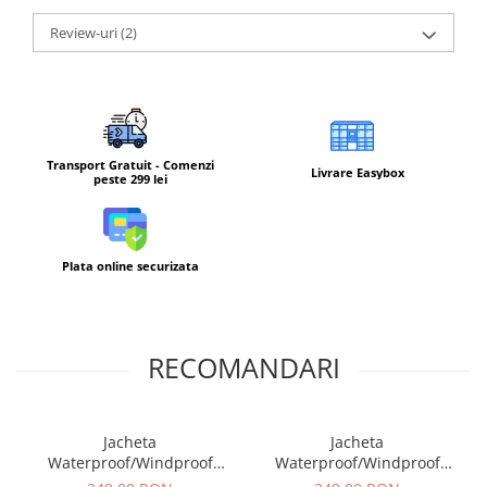
Review-uri
(2)
Transport Gratuit - Comenzi
Livrare Easybox
peste 299 lei
Plata online securizata
RECOMANDARI
Jacheta
Jacheta
Waterproof/Windproof
Waterproof/Windproof
Highlander Stow&Go, Alb
Highlander Stow&Go, Verde