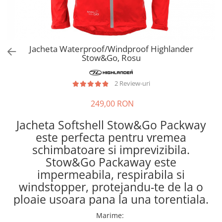
Hidratare
Barbati
Rucsacuri Alergare
Femei
Accesorii alergare
Copii
Jacheta Waterproof/Windproof Highlander
Centuri Alergare
Jachete Puf
Stow&Go, Rosu
Genti transport echipament
Barbati
Femei
Nutritie
2 Review-uri
Jachete Polar
Bauturi Refacere
249,00 RON
Barbati
Geluri Energizante Beta Fuel
Femei
Geluri Energizante Izotonice
Jacheta Softshell Stow&Go Packway
Copii
este perfecta pentru vremea
Manusi
schimbatoare si imprevizibila.
Stow&Go Packaway este
Barbati
impermeabila, respirabila si
Femei
windstopper, protejandu-te de la o
Copii
ploaie usoara pana la una torentiala.
Pantaloni
Barbati
Marime
: