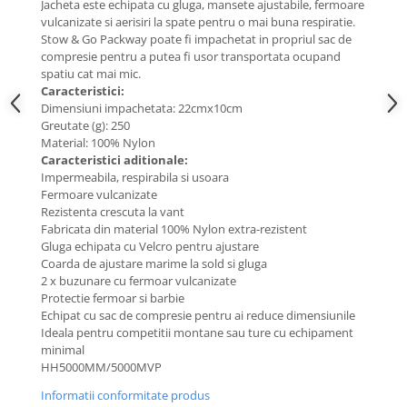
Jacheta este echipata cu gluga, mansete ajustabile, fermoare
vulcanizate si aerisiri la spate pentru o mai buna respiratie.
Barbati
Stow & Go Packway poate fi impachetat in propriul sac de
Femei
compresie pentru a putea fi usor transportata ocupand
Copii
spatiu cat mai mic.
Caracteristici:
Jachete Softshell
Dimensiuni impachetata: 22cmx10cm
Barbati
Greutate (g): 250
Material: 100% Nylon
Femei
Caracteristici aditionale:
Copii
Impermeabila, respirabila si usoara
Fermoare vulcanizate
Sepci/Vizere
Rezistenta crescuta la vant
Fabricata din material 100% Nylon extra-rezistent
Gluga echipata cu Velcro pentru ajustare
Coarda de ajustare marime la sold si gluga
2 x buzunare cu fermoar vulcanizate
Protectie fermoar si barbie
Echipat cu sac de compresie pentru ai reduce dimensiunile
Ideala pentru competitii montane sau ture cu echipament
minimal
HH5000MM/5000MVP
Informatii conformitate produs