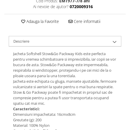
Cod Produs:
EMT977-7/8 ani
Femei
Ai nevoie de ajutor?
0720009316
Copii
Parazapezi
Adauga la Favorite
Cere informatii
Barbati
Femei
Descriere
Copii
Jachete Ski/Snowboard
Jacheta Softshell Stow&Go Packway Kids este perfecta
Barbati
pentru vremea schimbatoare si imprevizibila, iar copii se vor
bucura de asta. Stow&Go Packaway este impermeabila,
Femei
respirabila si windstopper, protejandu-i pe cei mici de la o
Sosete
ploaie usoara pana la una torentiala.
Jacheta este echipata cu gluga, mansete ajustabile, fermoare
Alergare
vulcanizate si aerisiri la spate pentru o mai buna respiratie.
Ciclism
Stow & Go Packway poate fi impachetat in propriul sac de
Drumetie
compresie pentru a putea fi usor transportata ocupand
spatiu cat mai mic.
Tricouri/Bluze
Caracteristici:
Barbati
Dimensiuni impachetata: 16cmx8cm
Greutate (g): 200
Femei
Material: 100% Nylon
Veste