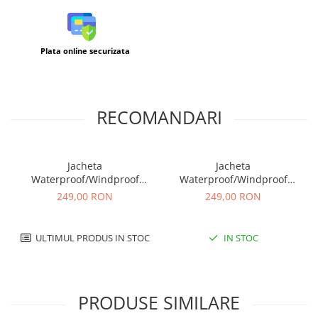
Plata online securizata
RECOMANDARI
Jacheta
Jacheta
Waterproof/Windproof
Waterproof/Windproof
Highlander Stow&Go, Alb
Highlander Stow&Go, Verde
249,00 RON
249,00 RON
ULTIMUL PRODUS IN STOC
IN STOC
PRODUSE SIMILARE