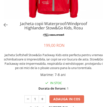
Hidratare
Barbati
Rucsacuri Alergare
Femei
Accesorii alergare
Copii
Jacheta copii Waterproof/Windproof
Centuri Alergare
Jachete Puf
Highlander Stow&Go Kids, Rosu
Genti transport echipament
Barbati
Femei
Nutritie
Jachete Polar
199,00 RON
Bauturi Refacere
Barbati
Geluri Energizante Beta Fuel
Jacheta Softshell Stow&Go Packway Kids este perfecta pentru vremea
Femei
Geluri Energizante Izotonice
schimbatoare si imprevizibila, iar copii se vor bucura de asta. Stow&Go
Copii
Packaway este impermeabila, respirabila si windstopper, protejandu-i
pe cei mici de la o ploaie usoara pana la una torentiala.
Manusi
Marime
:
7-8 ani
Barbati
IN STOC
Femei
Durata de livrare:
1
Copii
Pantaloni
ADAUGA IN COS
Barbati