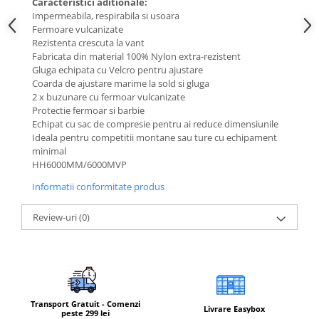
Caracteristici aditionale:
Impermeabila, respirabila si usoara
Barbati
Fermoare vulcanizate
Femei
Rezistenta crescuta la vant
Fabricata din material 100% Nylon extra-rezistent
Copii
Gluga echipata cu Velcro pentru ajustare
Jachete Softshell
Coarda de ajustare marime la sold si gluga
2 x buzunare cu fermoar vulcanizate
Barbati
Protectie fermoar si barbie
Femei
Echipat cu sac de compresie pentru ai reduce dimensiunile
Copii
Ideala pentru competitii montane sau ture cu echipament
minimal
Sepci/Vizere
HH6000MM/6000MVP
Informatii conformitate produs
Review-uri
(0)
Transport Gratuit - Comenzi
Livrare Easybox
peste 299 lei