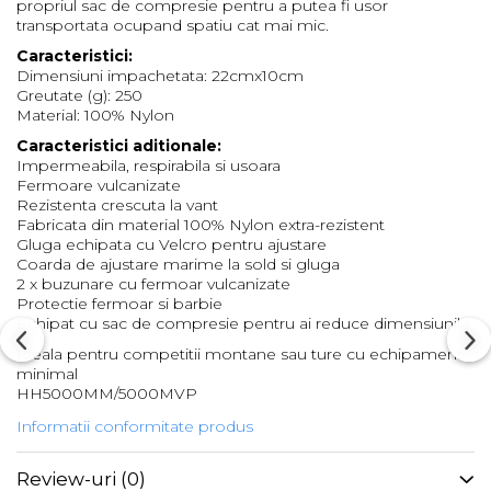
propriul sac de compresie pentru a putea fi usor
transportata ocupand spatiu cat mai mic.
Barbati
Caracteristici:
Femei
Dimensiuni impachetata: 22cmx10cm
Copii
Greutate (g): 250
Material: 100% Nylon
Jachete Softshell
Caracteristici aditionale:
Barbati
Impermeabila, respirabila si usoara
Femei
Fermoare vulcanizate
Rezistenta crescuta la vant
Copii
Fabricata din material 100% Nylon extra-rezistent
Sepci/Vizere
Gluga echipata cu Velcro pentru ajustare
Coarda de ajustare marime la sold si gluga
2 x buzunare cu fermoar vulcanizate
Protectie fermoar si barbie
Echipat cu sac de compresie pentru ai reduce dimensiunile
Ideala pentru competitii montane sau ture cu echipament
minimal
HH5000MM/5000MVP
Informatii conformitate produs
Review-uri
(0)