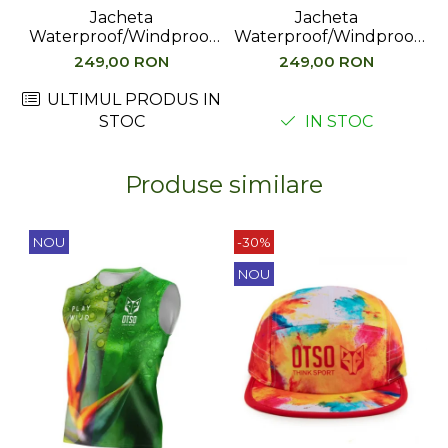
Jacheta
Jacheta
Waterproof/Windproof
Waterproof/Windproof
W
Highlander Stow&Go,
Highlander Stow&Go,
249,00 RON
249,00 RON
Alb
Verde
ULTIMUL PRODUS IN
STOC
IN STOC
Produse similare
NOU
-30%
NOU