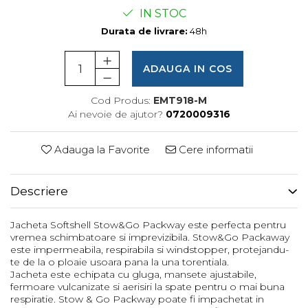
Femei
IN STOC
Copii
Durata de livrare:
48h
Parazapezi
Barbati
ADAUGA IN COS
Femei
Copii
Cod Produs:
EMT918-M
Ai nevoie de ajutor?
0720009316
Jachete Ski/Snowboard
Barbati
Adauga la Favorite
Cere informatii
Femei
Sosete
Descriere
Alergare
Ciclism
Jacheta Softshell Stow&Go Packway este perfecta pentru
Drumetie
vremea schimbatoare si imprevizibila. Stow&Go Packaway
este impermeabila, respirabila si windstopper, protejandu-
Tricouri/Bluze
te de la o ploaie usoara pana la una torentiala.
Barbati
Jacheta este echipata cu gluga, mansete ajustabile,
fermoare vulcanizate si aerisiri la spate pentru o mai buna
Femei
respiratie. Stow & Go Packway poate fi impachetat in
Veste