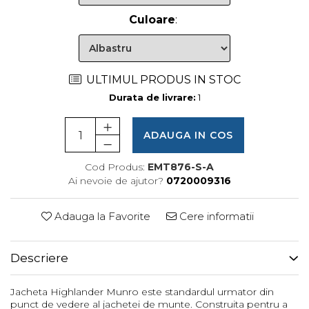
Femei
Culoare
:
Copii
Parazapezi
Barbati
ULTIMUL PRODUS IN STOC
Femei
Durata de livrare:
1
Copii
Jachete Ski/Snowboard
ADAUGA IN COS
Barbati
Femei
Cod Produs:
EMT876-S-A
Sosete
Ai nevoie de ajutor?
0720009316
Alergare
Ciclism
Adauga la Favorite
Cere informatii
Drumetie
Tricouri/Bluze
Descriere
Barbati
Femei
Jacheta Highlander Munro este standardul urmator din
punct de vedere al jachetei de munte. Construita pentru a
Veste