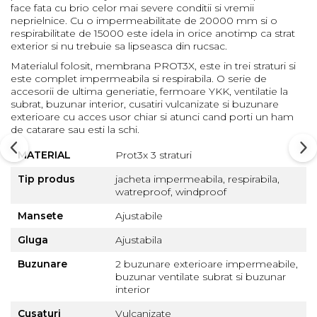
face fata cu brio celor mai severe conditii si vremii
neprielnice. Cu o impermeabilitate de 20000 mm si o
Barbati
respirabilitate de 15000 este idela in orice anotimp ca strat
Femei
exterior si nu trebuie sa lipseasca din rucsac.
Copii
Materialul folosit, membrana PROT3X, este in trei straturi si
Jachete Softshell
este complet impermeabila si respirabila. O serie de
accesorii de ultima generiatie, fermoare YKK, ventilatie la
Barbati
subrat, buzunar interior, cusatiri vulcanizate si buzunare
Femei
exterioare cu acces usor chiar si atunci cand porti un ham
de catarare sau esti la schi.
Copii
Sepci/Vizere
MATERIAL
Prot3x 3 straturi
Tip produs
jacheta impermeabila, respirabila,
watreproof, windproof
Mansete
Ajustabile
Gluga
Ajustabila
Buzunare
2 buzunare exterioare impermeabile,
buzunar ventilate subrat si buzunar
interior
Cusaturi
Vulcanizate