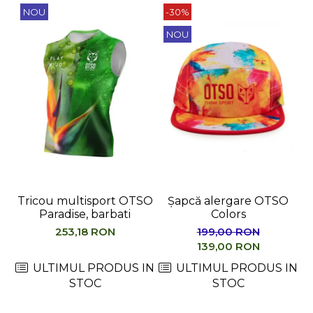
NOU
-30%
NOU
Tricou multisport OTSO
Șapcă alergare OTSO
Paradise, barbati
Colors
M
253,18 RON
199,00 RON
139,00 RON
ULTIMUL PRODUS IN
ULTIMUL PRODUS IN
STOC
STOC