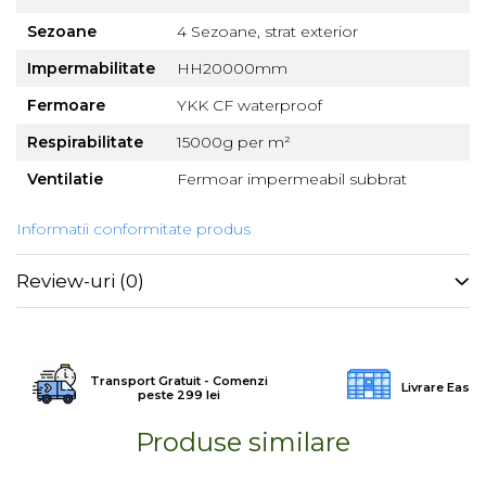
Sezoane
4 Sezoane, strat exterior
Impermabilitate
HH20000mm
Fermoare
YKK CF waterproof
Respirabilitate
15000g per m²
Ventilatie
Fermoar impermeabil subbrat
Informatii conformitate produs
Review-uri
(0)
Transport Gratuit - Comenzi
Livrare Easy
peste 299 lei
Produse similare