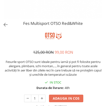
Hidratare
Barbati
Rucsacuri Alergare
Femei
Accesorii alergare
Copii
Fes Multisport OTSO Red&White
Centuri Alergare
Jachete Puf
Genti transport echipament
Barbati
Femei
Nutritie
Jachete Polar
Bauturi Refacere
Barbati
Geluri Energizante Beta Fuel
125,00 RON
99,00 RON
Femei
Geluri Energizante Izotonice
Fesurile sport OTSO sunt ideale pentru iarnă și pot fi folosite pentru
Copii
alergare, plimbare, schi montan,..., în general pentru toate acele
Manusi
activități în aer liber din zilele reci în care trebuie să ne protejăm capul
și urechile de temperaturi scăzute
Barbati
IN STOC
Femei
Durata de livrare:
48h
Copii
Pantaloni
ADAUGA IN COS
Barbati