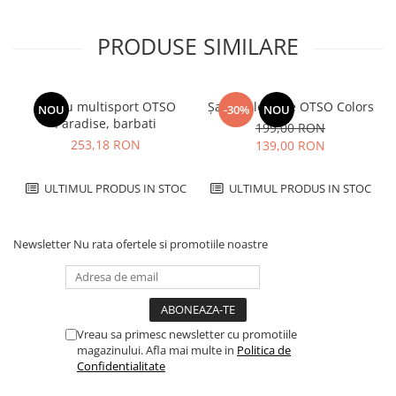
PRODUSE SIMILARE
Tricou multisport OTSO
Șapcă alergare OTSO Colors
NOU
-30%
NOU
Paradise, barbati
199,00 RON
253,18 RON
139,00 RON
ULTIMUL PRODUS IN STOC
ULTIMUL PRODUS IN STOC
Newsletter
Nu rata ofertele si promotiile noastre
Vreau sa primesc newsletter cu promotiile
magazinului. Afla mai multe in
Politica de
Confidentialitate