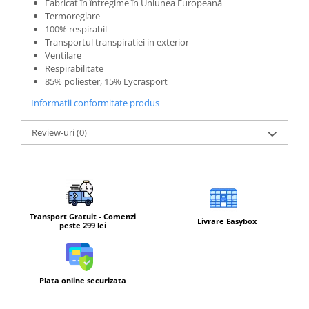
Fabricat în întregime în Uniunea Europeană
Termoreglare
Barbati
100% respirabil
Femei
Transportul transpiratiei in exterior
Ventilare
Copii
Respirabilitate
Jachete Softshell
85% poliester, 15% Lycrasport
Barbati
Informatii conformitate produs
Femei
Copii
Review-uri
(0)
Sepci/Vizere
Transport Gratuit - Comenzi
Livrare Easybox
peste 299 lei
Plata online securizata