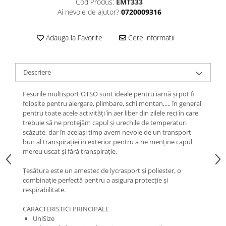
Cod Produs:
EMT333
Femei
Ai nevoie de ajutor?
0720009316
Copii
Parazapezi
Adauga la Favorite
Cere informatii
Barbati
Femei
Descriere
Copii
Jachete Ski/Snowboard
Fesurile multisport OTSO sunt ideale pentru iarnă și pot fi
Barbati
folosite pentru alergare, plimbare, schi montan,..., în general
pentru toate acele activități în aer liber din zilele reci în care
Femei
trebuie să ne protejăm capul și urechile de temperaturi
Sosete
scăzute, dar în același timp avem nevoie de un transport
bun al transpirației in exterior pentru a ne menține capul
Alergare
mereu uscat și fără transpirație.
Ciclism
Drumetie
Țesătura este un amestec de lycrasport și poliester, o
combinație perfectă pentru a asigura protecție și
Tricouri/Bluze
respirabilitate.
Barbati
CARACTERISTICI PRINCIPALE
Femei
UniSize
Veste