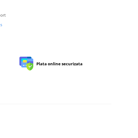
port
us
Plata online securizata