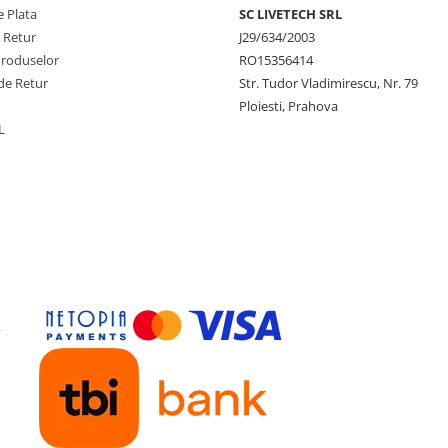
 Plata
SC LIVETECH SRL
e Retur
J29/634/2003
Produselor
RO15356414
de Retur
Str. Tudor Vladimirescu, Nr. 79
Ploiesti, Prahova
L
y