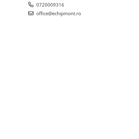
0720009316
office@echipmont.ro