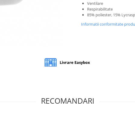
Ventilare
Respirabilitate
85% poliester, 15% Lycras
Informatii conformitate prod
Livrare Easybox
RECOMANDARI