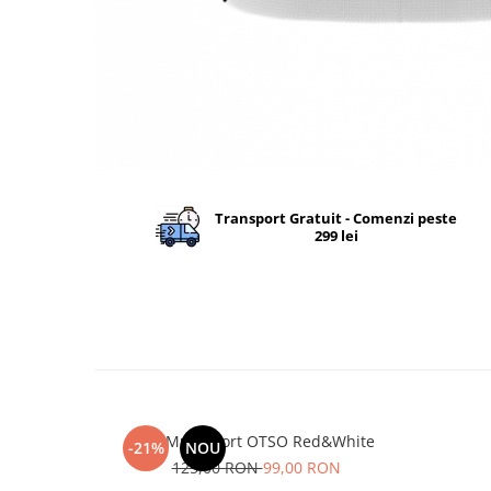
Barbati
Femei
Copii
Jachete Softshell
Barbati
Femei
Copii
Transport Gratuit - Comenzi peste
299 lei
Sepci/Vizere
Fes Multisport OTSO Red&White
-21%
NOU
125,00 RON
99,00 RON