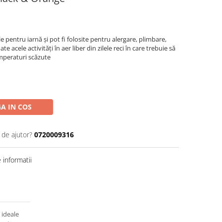
 pentru iarnă și pot fi folosite pentru alergare, plimbare,
te acele activități în aer liber din zilele reci în care trebuie să
emperaturi scăzute
A IN COS
 de ajutor?
0720009316
informatii
 ideale