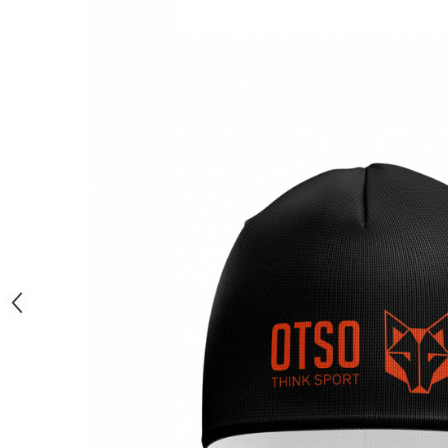
Femei
Copii
Parazapezi
Barbati
Femei
Copii
Jachete Ski/Snowboard
Barbati
Femei
Sosete
Alergare
Ciclism
Drumetie
Tricouri/Bluze
Barbati
Femei
Veste