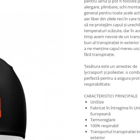
pentru iarnă și pot fi folosite 
alergare, plimbare, schi montan,
general pentru toate acele acti
aer liber din zilele reci în care 
să ne protejăm capul și urechi
temperaturi scăzute, dar în ace
timp avem nevoie de un trans
bun al transpirației in exterio
a ne menține capul mereu usca
fără transpirație.
Țesătura este un amestec de
lycrasport și poliester, o comb
perfectă pentru a asigura prote
respirabilitate.
CARACTERISTICI PRINCIPALE
UniSize
Fabricat în întregime în U
Europeană
Termoreglare
100% respirabil
Transportul transpiratiei in
exterior