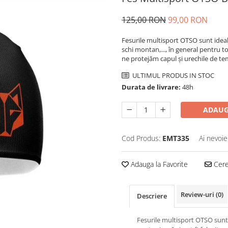
125,00 RON
99,00 RON
Fesurile multisport OTSO sunt ideale
schi montan,..., în general pentru toa
ne protejăm capul și urechile de t
ULTIMUL PRODUS IN STOC
Durata de livrare:
48h
ADAUG
Cod Produs:
EMT335
Ai nevoie
Adauga la Favorite
Cere 
Review-uri
(0)
Descriere
Fesurile multisport OTSO sunt