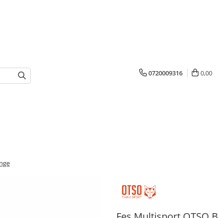
0720009316
0,00
ange
Fes Multisport OTSO 