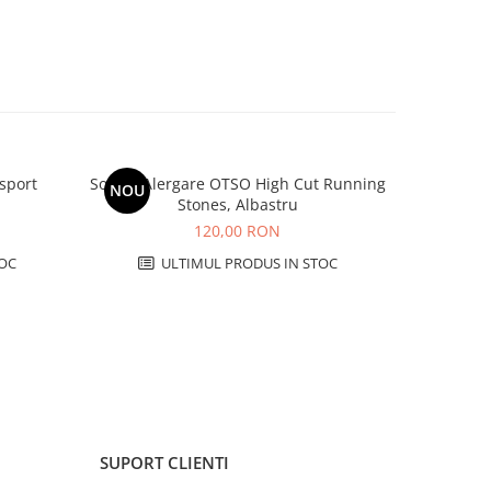
sport
Sosete Alergare OTSO High Cut Running
Jacheta 
NOU
-21%
Stones, Albastru
120,00 RON
75
OC
ULTIMUL PRODUS IN STOC
U
SUPORT CLIENTI