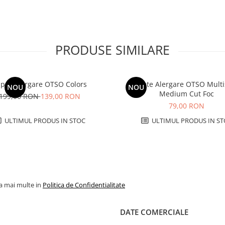
PRODUSE SIMILARE
pcă alergare OTSO Colors
Sosete Alergare OTSO Multi
NOU
NOU
Medium Cut Foc
199,00 RON
139,00 RON
79,00 RON
ULTIMUL PRODUS IN STOC
ULTIMUL PRODUS IN ST
la mai multe in
Politica de Confidentialitate
DATE COMERCIALE