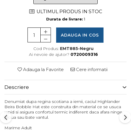
Femei
Copii
ULTIMUL PRODUS IN STOC
Parazapezi
Durata de livrare:
1
Barbati
Femei
ADAUGA IN COS
Copii
Cod Produs:
EMT885-Negru
Jachete Ski/Snowboard
Ai nevoie de ajutor?
0720009316
Barbati
Femei
Adauga la Favorite
Cere informatii
Sosete
Alergare
Descriere
Ciclism
Drumetie
Denumiat dupa regina scotiana a iernii, caciul Highlander
Tricouri/Bluze
Beira Bobble Hat este construita din material ce se usuca
rapid si asigura confortul termic indiferent daca afara ninge,
Barbati
ploua sau bate vantul.
Femei
Marime Adult
Veste