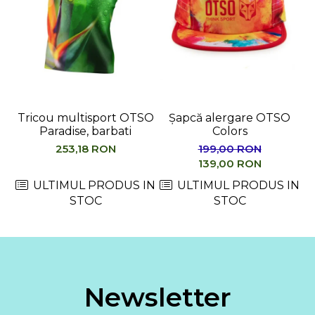
Tricou multisport OTSO
Șapcă alergare OTSO
Paradise, barbati
Colors
M
253,18 RON
199,00 RON
139,00 RON
ULTIMUL PRODUS IN
ULTIMUL PRODUS IN
STOC
STOC
Newsletter