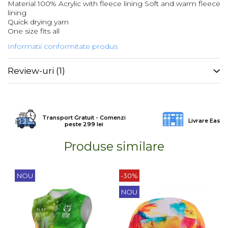
Material 100% Acrylic with fleece lining Soft and warm fleece
lining
Barbati
Quick drying yarn
Femei
One size fits all
Copii
Informatii conformitate produs
Jachete Softshell
Review-uri
(1)
Barbati
Femei
Copii
Sepci/Vizere
Transport Gratuit - Comenzi
Livrare Easy
peste 299 lei
Produse similare
NOU
-30%
NOU